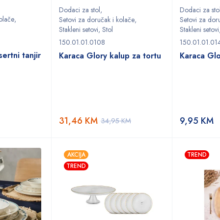
Dodaci za stol
,
Dodaci za sto
olače
,
Setovi za doručak i kolače
,
Setovi za dor
Stakleni setovi
,
Stol
Stakleni setovi
150.01.01.0108
150.01.01.01
ertni tanjir
Karaca Glory kalup za tortu
Karaca Glo
31,46
KM
9,95
KM
34,95
KM
AKCIJA
TREND
TREND