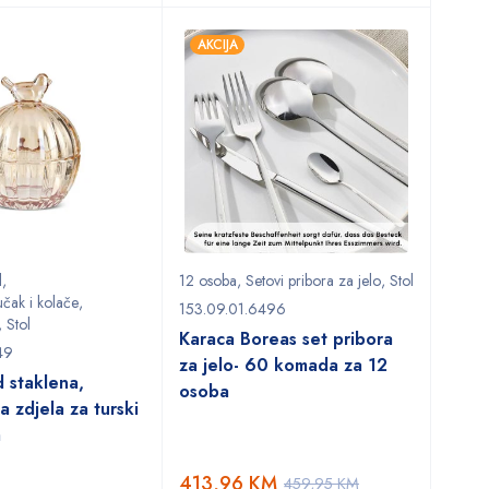
AKCIJA
l
,
12 osoba
,
Setovi pribora za jelo
,
Stol
učak i kolače
,
153.09.01.6496
,
Stol
Karaca Boreas set pribora
49
za jelo- 60 komada za 12
d staklena,
osoba
a zdjela za turski
m
413,96
KM
459,95
KM