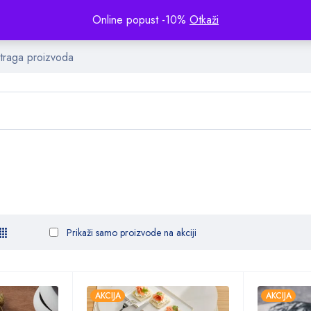
Online popust -10%
Otkaži
Prikaži samo proizvode na akciji
AKCIJA
AKCIJA