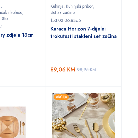
l
,
Kuhinja
,
Kuhinjski pribor
,
učak i kolače
,
Set za začine
,
Stol
153.03.06.8365
41
Karaca Horizon 7-dijelni
ry zdjela 13cm
trokutasti stakleni set začina
89,06
KM
98,95
KM
AKCIJA