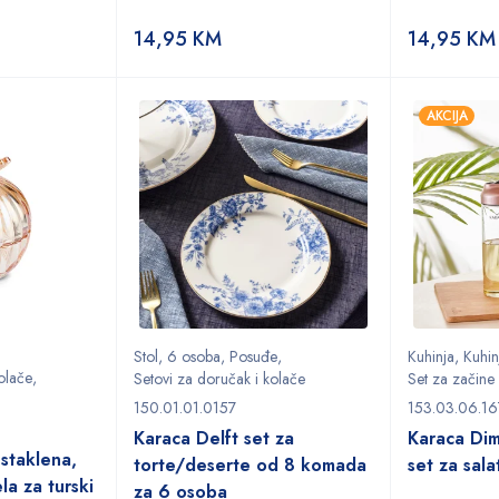
14,95
KM
14,95
KM
AKCIJA
Stol
,
6 osoba
,
Posuđe
,
Kuhinja
,
Kuhin
olače
,
Setovi za doručak i kolače
Set za začine
150.01.01.0157
153.03.06.1
Karaca Delft set za
Karaca Di
 staklena,
torte/deserte od 8 komada
set za salat
la za turski
za 6 osoba