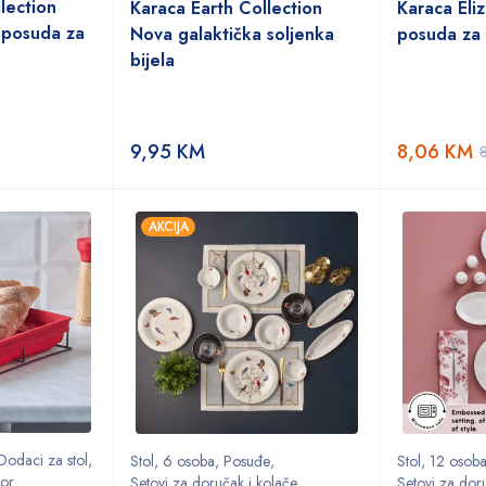
lection
Karaca Earth Collection
Karaca Eli
 posuda za
Nova galaktička soljenka
posuda za 
bijela
9,95
KM
8,06
KM
AKCIJA
Dodaci za stol
,
Stol
,
6 osoba
,
Posuđe
,
Stol
,
12 osob
bor
Setovi za doručak i kolače
Setovi za dor