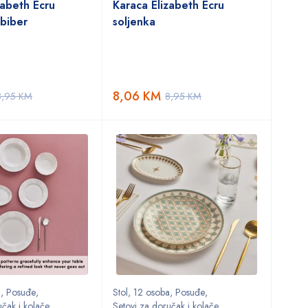
zabeth Ecru
Karaca Elizabeth Ecru
biber
soljenka
8,06
KM
8,95
KM
8,95
KM
a
,
Posuđe
,
Stol
,
12 osoba
,
Posuđe
,
učak i kolače
Setovi za doručak i kolače