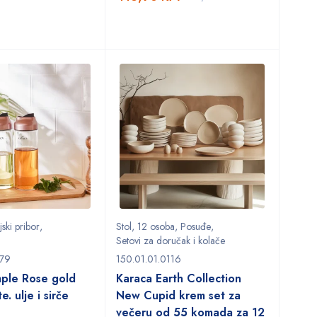
jski pribor
,
Stol
,
12 osoba
,
Posuđe
,
Setovi za doručak i kolače
679
150.01.01.0116
mple Rose gold
Karaca Earth Collection
e. ulje i sirče
New Cupid krem set za
večeru od 55 komada za 12