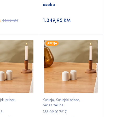
osoba
M
1.349,95
KM
44,95
KM
AKCIJA
jski pribor
,
Kuhinja
,
Kuhinjski pribor
,
Set za začine
18
153.09.01.7217