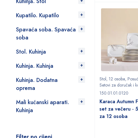
Kuhinja. Stol
Kupatilo. Kupatilo
Spavaća soba. Spavaća
soba
Stol. Kuhinja
Kuhinja. Kuhinja
Stol
,
12 osoba
,
Posu
Kuhinja. Dodatna
Setovi za doručak i k
oprema
150.01.01.0120
Karaca Autumn 
Mali kućanski aparati.
set za večeru -
Kuhinja
za 12 osoba
Filter po cijeni