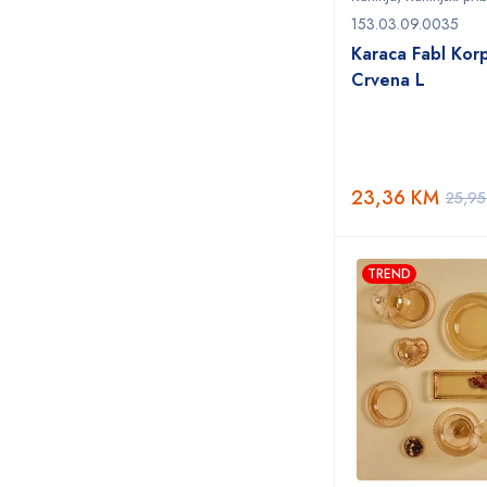
153.03.09.0035
Karaca Fabl Korp
Crvena L
23,36
KM
25,9
TREND