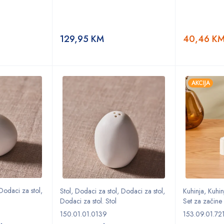
129,95
KM
40,46
K
AKCIJA
Dodaci za stol
,
Stol
,
Dodaci za stol
,
Dodaci za stol
,
Kuhinja
,
Kuhin
Dodaci za stol. Stol
Set za začine
150.01.01.0139
153.09.01.72