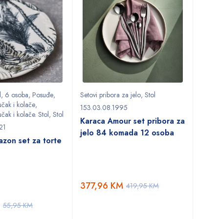
l
,
6 osoba
,
Posuđe
,
Setovi pribora za jelo
,
Stol
učak i kolače
,
153.03.08.1995
čak i kolače. Stol
,
Stol
Karaca Amour set pribora za
21
jelo 84 komada 12 osoba
zon set za torte
377,96
KM
419,95
KM
55,95
KM