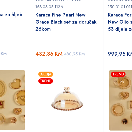
153.03.08.1136
150.01.01.01
a za hljeb
Karaca Fine Pearl New
Karaca Fo
Grace Black set za doručak
New Olio s
26kom
53 dijela z
432,86
KM
999,95
K
5
KM
480,95
KM
AKCIJA
TREND
TREND