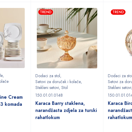
TREND
TREND
đe
,
Dodaci za stol
,
Dodaci za sto
olače
Setovi za doručak i kolače
,
Setovi za dor
Stakleni setovi
,
Stol
Stakleni setovi
150.01.01.0148
150.01.01.01
Fine Cream
Karaca Barry staklena,
Karaca Bir
 53 komada
narandžasta zdjela za turski
narandžast
rahatlokum
rahatloku