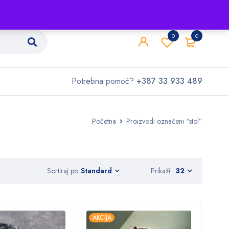
Shop
O nama
Kontakt
0
0
Potrebna pomoć?
+387 33 933 489
Početna
Proizvodi označeni “stol”
Sortiraj po
Prikaži
32
Standard
AKCIJA