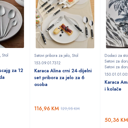
,
Stol
Setovi pribora za jelo
,
Stol
Dodaci za sto
Setovi za dor
153.09.01.7312
Setovi za doru
scajg za 12
Karaca Alina crni 24-dijelni
150.01.01.00
da
set pribora za jelo za 6
Karaca Ama
osoba
i kolače
116,96
KM
129,95
KM
50,36
KM