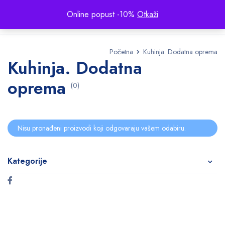
Online popust -10%
Otkaži
Početna
Kuhinja. Dodatna oprema
Kuhinja. Dodatna
oprema
(0)
Nisu pronađeni proizvodi koji odgovaraju vašem odabiru.
Kategorije