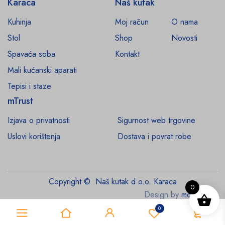
Karaca
Naš kutak
Kuhinja
Moj račun
O nama
Stol
Shop
Novosti
Spavaća soba
Kontakt
Mali kućanski aparati
Tepisi i staze
mTrust
Izjava o privatnosti
Sigurnost web trgovine
Uslovi korištenja
Dostava i povrat robe
Copyright © Naš kutak d.o.o. Karaca
0
Design by
monroe.ba
0
0