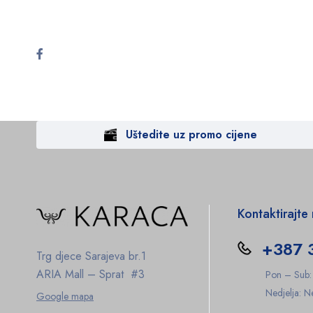
Uštedite uz promo cijene
Kontaktirajte
+387 
Trg djece Sarajeva br.1
ARIA Mall – Sprat #3
Pon – Sub
Nedjelja: 
Google mapa