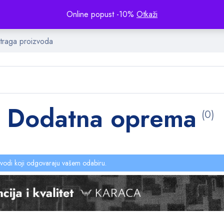
Online popust -10%
Otkaži
 Dodatna oprema
(0)
vodi koji odgovaraju vašem odabiru.