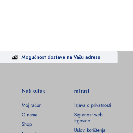
Mogućnost dostave na Vašu adresu
Naš kutak
mTrust
Moj račun
Izjava o privatnosti
O nama
Sigurnost web
trgovine
Shop
Uslovi korištenja