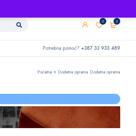
Shop
O nama
Kontakt
0
0
Potrebna pomoć?
+387 33 933 489
Početna
Dodatna oprema. Dodatna oprema