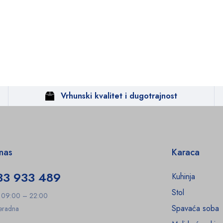
Vrhunski kvalitet i dugotrajnost
 nas
Karaca
33 933 489
Kuhinja
Stol
: 09:00 – 22:00
Spavaća soba
Neradna