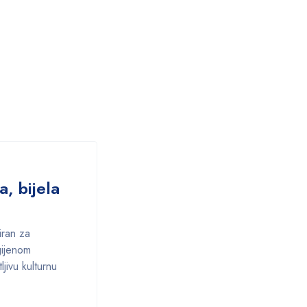
, bijela
iran za
gijenom
jivu kulturnu