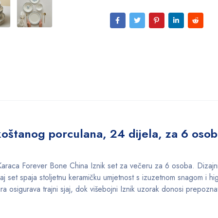
koštanog porculana, 24 dijela, za 6 osoba
uz Karaca Forever Bone China Iznik set za večeru za 6 osoba. Dizajn
j set spaja stoljetnu keramičku umjetnost s izuzetnom snagom i hi
sigurava trajni sjaj, dok višebojni Iznik uzorak donosi prepoznatl