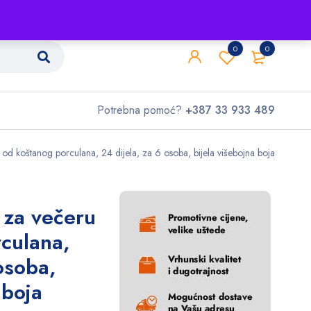
Shop
O nama
Kontakt
0
0
Potrebna pomoć?
+387 33 933 489
 od koštanog porculana, 24 dijela, za 6 osoba, bijela višebojna boja
 za večeru
culana,
osoba,
 boja