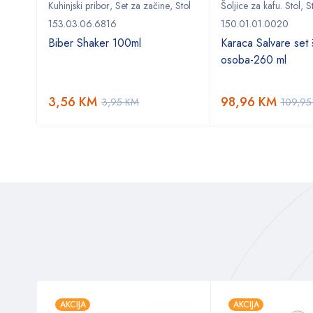
,
Stol
Kuhinjski pribor
,
Set za začine
,
Stol
Šoljice za kafu. Stol
,
S
153.03.06.6816
150.01.01.0020
Biber Shaker 100ml
Karaca Salvare set š
osoba-260 ml
3,56
KM
98,96
KM
3,95
KM
109,9
AKCIJA
AKCIJA