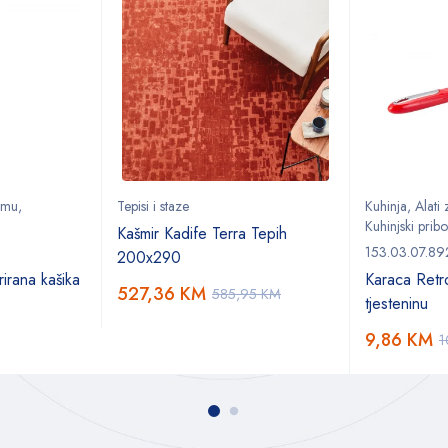
remu
,
Tepisi i staze
Kuhinja
,
Alati
Kuhinjski pribo
Kašmir Kadife Terra Tepih
153.03.07.89
200x290
irana kašika
Karaca Retr
527,36
KM
585,95
KM
tjesteninu
9,86
KM
1