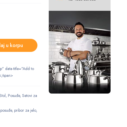
aj u korpu
ip" data-title="Add to
</span>
Stol
,
Posuđe
,
Setovi za
,
posuđe
,
pribor za jelo
,