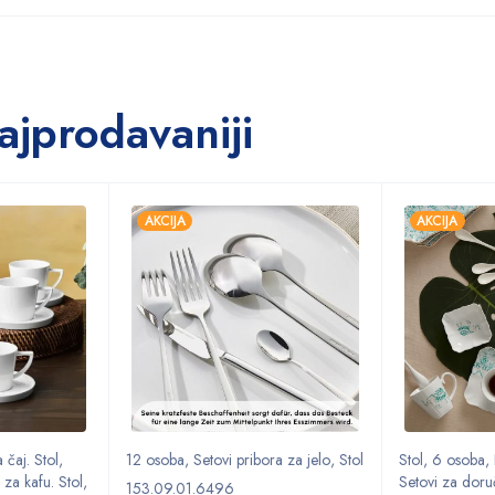
ajprodavaniji
AKCIJA
AKCIJA
 čaj. Stol
,
12 osoba
,
Setovi pribora za jelo
,
Stol
Stol
,
6 osoba
,
 za kafu. Stol
,
Setovi za doru
153.09.01.6496