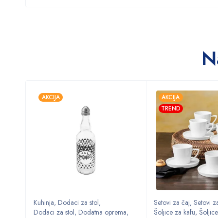
N
AKCIJA
AKCIJA
TREND
Kuhinja
,
Dodaci za stol
,
Setovi za čaj
,
Setovi za
ma
,
Dodaci za stol
,
Dodatna oprema
,
Šoljice za kafu
,
Šoljice