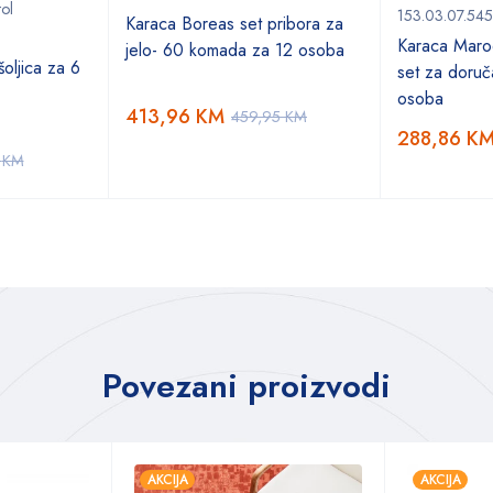
tol
153.03.07.54
Karaca Boreas set pribora za
Karaca Marod
jelo- 60 komada za 12 osoba
oljica za 6
set za doruč
osoba
413,96
KM
459,95
KM
288,86
K
5
KM
Povezani proizvodi
AKCIJA
AKCIJA