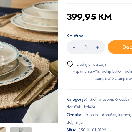
399,95
KM
Količina
Dod
<span class="ts-tooltip button-toolt
compare">Compare
Kategorije:
Stol
,
6 osoba
,
6 osoba. 
doručak i kolače
Oznake:
6 osoba
,
doručak
,
karaca
stol
,
tanjur
Šifra:
150.01.01.0122