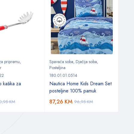
 za pripremu
,
Spavaća soba
,
Dječija soba
,
Kuhin
r
Posteljina
Set z
22
180.01.01.0514
153.0
o kašika za
Nautica Home Kids Dream Set
Kara
posteljine 100% pamuk
za sa
87,26
KM
40,
0,95
KM
96,95
KM