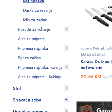
Set noževa
Daska za rezanje
Mlin za začine
Posuđe za kuhanje
Alati za pripremu
Priprema napitaka
Kuhinja
,
Kuhinjski pri
153.03.09.0042
Set za začine
Karaca Dr. Inox 4
Priprema napitaka. Kuhinja
noževa crni
30,56
KM
Alati za pripremu. Kuhinja
33,9
Stol
Spavaća soba
Dodatna oprema