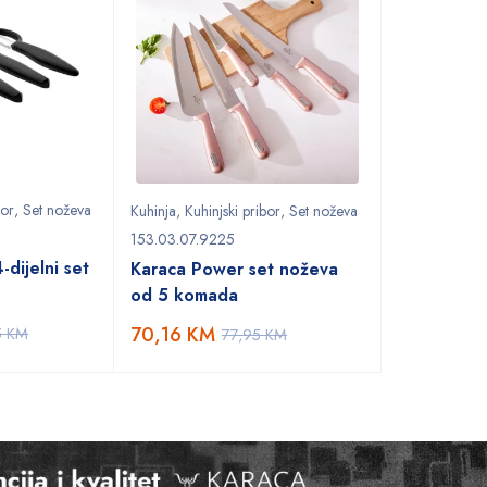
bor
,
Set noževa
Kuhinja
,
Kuhinjski pribor
,
Set noževa
153.03.07.9225
-dijelni set
Karaca Power set noževa
od 5 komada
70,16
KM
5
KM
77,95
KM