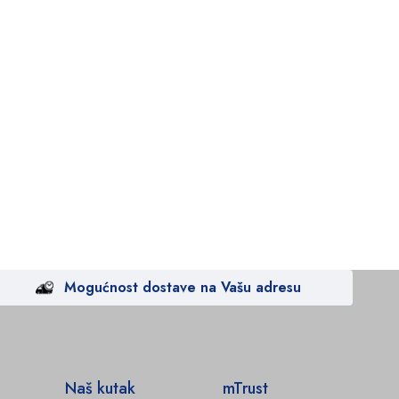
Mogućnost dostave na Vašu adresu
Naš kutak
mTrust