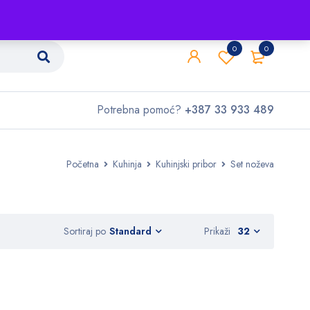
Shop
O nama
Kontakt
0
0
Potrebna pomoć?
+387 33 933 489
Početna
Kuhinja
Kuhinjski pribor
Set noževa
Sortiraj po
Prikaži
32
Standard