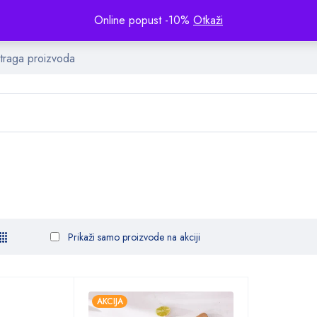
Online popust -10%
Otkaži
Prikaži samo proizvode na akciji
AKCIJA