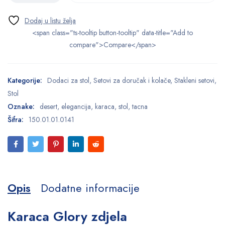
<span class="ts-tooltip button-tooltip" data-title="Add to
compare">Compare</span>
Kategorije:
Dodaci za stol
,
Setovi za doručak i kolače
,
Stakleni setovi
,
Stol
Oznake:
desert
,
elegancija
,
karaca
,
stol
,
tacna
Šifra:
150.01.01.0141
Opis
Dodatne informacije
Karaca Glory zdjela