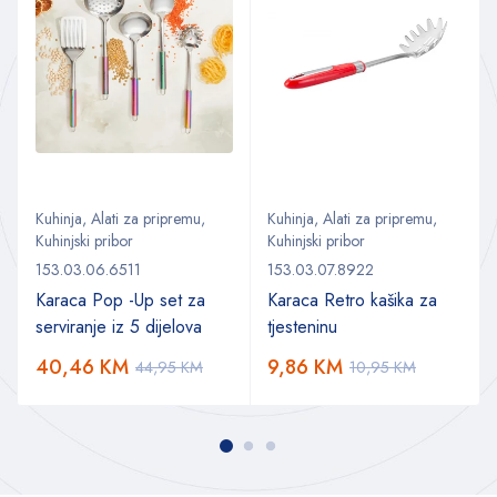
Kuhinja
,
Alati za pripremu
,
Kuhinja
,
Alati za pripremu
,
Kuhinjski pribor
Kuhinjski pribor
153.03.06.6511
153.03.07.8922
Karaca Pop -Up set za
Karaca Retro kašika za
serviranje iz 5 dijelova
tjesteninu
40,46
KM
9,86
KM
44,95
KM
10,95
KM