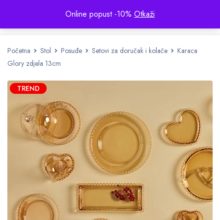
Online popust -10%
Otkaži
Početna
Stol
Posuđe
Setovi za doručak i kolače
Karaca
Glory zdjela 13cm
TREND