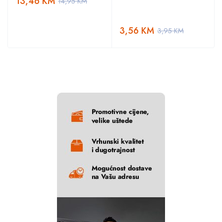
13,46
KM
14,95
KM
3,56
KM
3,95
KM