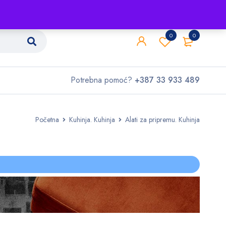
Shop
O nama
Kontakt
0
0
Potrebna pomoć?
+387 33 933 489
Početna
Kuhinja. Kuhinja
Alati za pripremu. Kuhinja