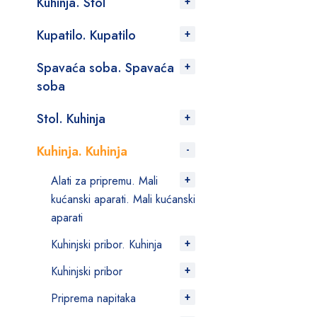
Kuhinja. Stol
Kupatilo. Kupatilo
Spavaća soba. Spavaća
soba
Stol. Kuhinja
Kuhinja. Kuhinja
Alati za pripremu. Mali
kućanski aparati. Mali kućanski
aparati
Kuhinjski pribor. Kuhinja
Kuhinjski pribor
Priprema napitaka