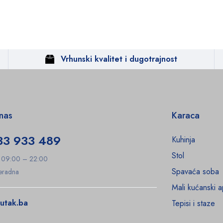
Vrhunski kvalitet i dugotrajnost
 nas
Karaca
33 933 489
Kuhinja
Stol
: 09:00 – 22:00
Spavaća soba
Neradna
Mali kućanski a
utak.ba
Tepisi i staze