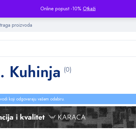
Online popust -10%
Otkaži
. Kuhinja
(0)
vodi koji odgovaraju vašem odabiru.