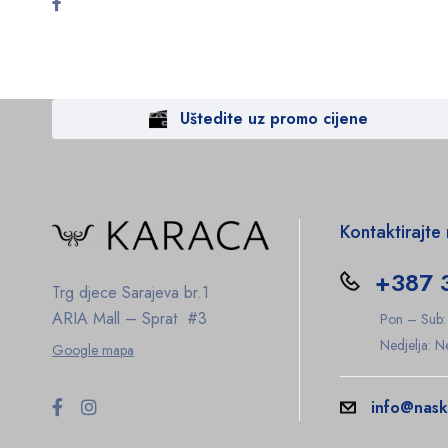
Uštedite uz promo cijene
Kontaktirajte
+387 
Trg djece Sarajeva br.1
ARIA Mall – Sprat #3
Pon – Sub
Nedjelja: 
Google mapa
info@nask