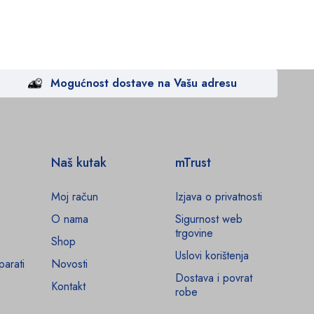
Mogućnost dostave na Vašu adresu
Naš kutak
mTrust
Moj račun
Izjava o privatnosti
O nama
Sigurnost web
trgovine
Shop
Uslovi korištenja
parati
Novosti
Dostava i povrat
Kontakt
robe