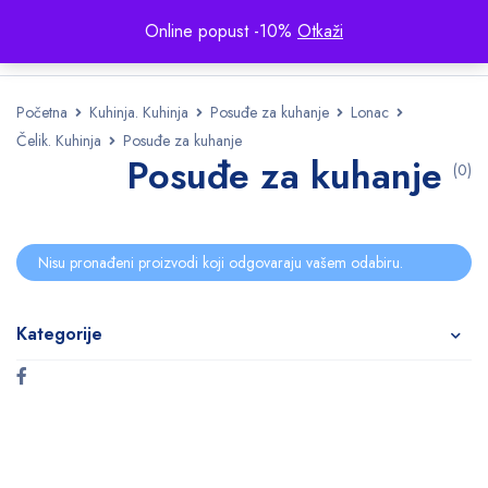
Online popust -10%
Otkaži
Početna
Kuhinja. Kuhinja
Posuđe za kuhanje
Lonac
Čelik. Kuhinja
Posuđe za kuhanje
Posuđe za kuhanje
(0)
Nisu pronađeni proizvodi koji odgovaraju vašem odabiru.
Kategorije