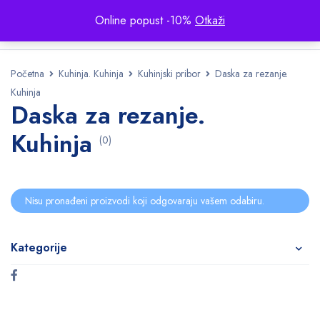
Online popust -10%
Otkaži
Početna
Kuhinja. Kuhinja
Kuhinjski pribor
Daska za rezanje.
Kuhinja
Daska za rezanje.
Kuhinja
(0)
Nisu pronađeni proizvodi koji odgovaraju vašem odabiru.
Kategorije