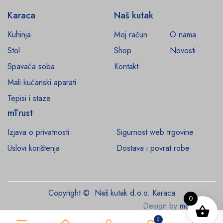
Karaca
Naš kutak
Kuhinja
Moj račun
O nama
Stol
Shop
Novosti
Spavaća soba
Kontakt
Mali kućanski aparati
Tepisi i staze
mTrust
Izjava o privatnosti
Sigurnost web trgovine
Uslovi korištenja
Dostava i povrat robe
Copyright © Naš kutak d.o.o. Karaca
0
Design by
monroe.ba
0
0