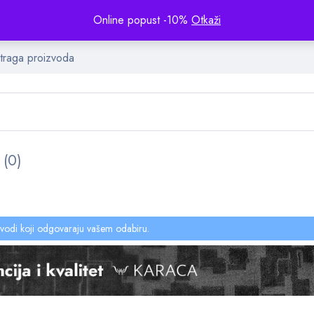
Online popust -10%
Otkaži
(0)
vodi koji odgovaraju vašem odabiru.