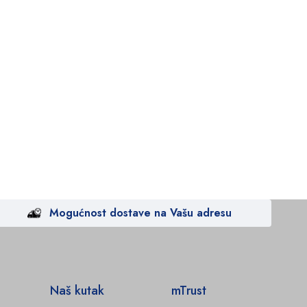
Mogućnost dostave na Vašu adresu
Naš kutak
mTrust