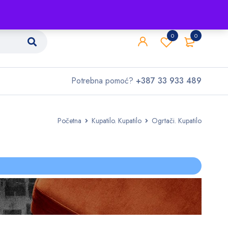
Shop
O nama
Kontakt
0
0
Potrebna pomoć?
+387 33 933 489
Početna
Kupatilo. Kupatilo
Ogrtači. Kupatilo