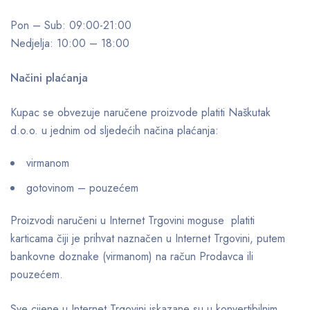
Pon – Sub: 09:00-21:00
Nedjelja: 10:00 – 18:00
Načini plaćanja
Kupac se obvezuje naručene proizvode platiti Naškutak
d.o.o. u jednim od sljedećih načina plaćanja:
virmanom
gotovinom – pouzećem
Proizvodi naručeni u Internet Trgovini moguse platiti
karticama čiji je prihvat naznačen u Internet Trgovini, putem
bankovne doznake (virmanom) na račun Prodavca ili
pouzećem.
Sve cijene u Internet Trgovini iskazane su u konvertibilnim