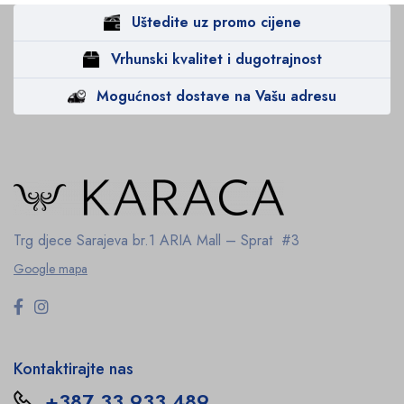
Uštedite uz promo cijene
Vrhunski kvalitet i dugotrajnost
Mogućnost dostave na Vašu adresu
Trg djece Sarajeva br.1
ARIA Mall – Sprat #3
Google mapa
Kontaktirajte nas
+387 33 933 489