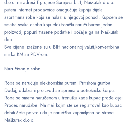
d.o.o. na adresi Trg djece Sarajeva br.1, Naškutak d.o.o.
putem Internet prodavnice omogućuje kupnju dijela
asortimana robe koja se nalazi u njegovoj ponudi. Kupcem se
smatra svaka osoba koja elektronički naruči barem jedan
proizvod, popuni tražene podatke i pošalje ga na Naškutak
doo
Sve cijene izražene su u BIH nacionalnoj valuti,konvertibilna
marka KM sa PDV-om.
Naručivanje robe
Roba se naručuje elektronskim putem. Pritiskom gumba
Dodaj, odabrani proizvod se sprema u potrošačku korpu.
Roba se smatra naručenom u trenutku kada kupac prođe cijeli
Proces narudžbe. Na mail kojim ste se registrovali kao kupac
dobiti ćete potvrdu da je narudžba zaprimljena od strane
Naškutak d.o.o.