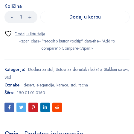
Količina
Dodaj u korpu
<span class="ts-tooltip button-tooltip" data-title="Add to
compare">Compare</span>
Kategorije:
Dodaci za stol
,
Setovi za doručak i kolače
,
Stakleni setovi
,
Stol
Oznake:
desert
,
elegancija
,
karaca
,
stol
,
tacna
Šifra:
150.01.01.0150
Opis
Dodatne informacije