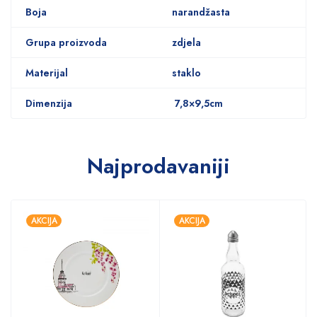
Boja
narandžasta
Grupa proizvoda
zdjela
Materijal
staklo
Dimenzija
7,8×9,5cm
Najprodavaniji
AKCIJA
AKCIJA