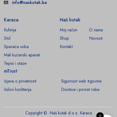
info@naskutak.ba
Karaca
Naš kutak
Kuhinja
Moj račun
O nama
Stol
Shop
Novosti
Spavaća soba
Kontakt
Mali kućanski aparati
Tepisi i staze
mTrust
Izjava o privatnosti
Sigurnost web trgovine
Uslovi korištenja
Dostava i povrat robe
Copyright © Naš kutak d.o.o. Karaca
0