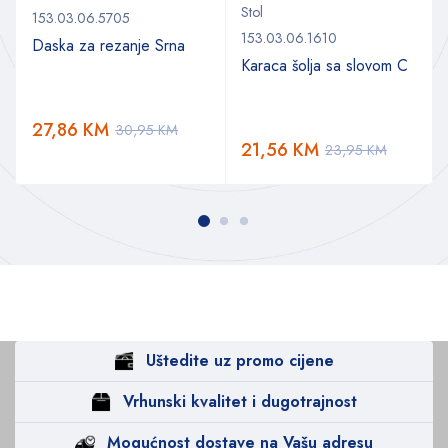
Stol
153.03.06.5705
153.03.06.1610
Daska za rezanje Srna
Karaca šolja sa slovom C
a
27,86
KM
30,95
KM
21,56
KM
23,95
KM
Uštedite uz promo cijene
Vrhunski kvalitet i dugotrajnost
Mogućnost dostave na Vašu adresu