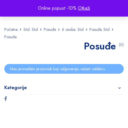
Online popust -10%
Otkaži
Početna
Stol. Stol
Posuđe
6 osoba. Stol
Posuđe. Stol
Posuđe
Posuđe
(0)
Nisu pronađeni proizvodi koji odgovaraju vašem odabiru.
Kategorije