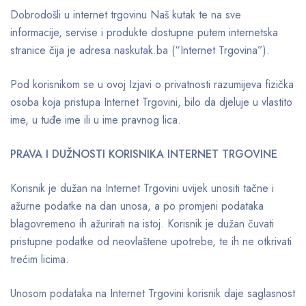
Dobrodošli u internet trgovinu Naš kutak te na sve
informacije, servise i produkte dostupne putem internetska
stranice čija je adresa naskutak.ba (“Internet Trgovina”).
Pod korisnikom se u ovoj Izjavi o privatnosti razumijeva fizička
osoba koja pristupa Internet Trgovini, bilo da djeluje u vlastito
ime, u tuđe ime ili u ime pravnog lica.
PRAVA I DUŽNOSTI KORISNIKA INTERNET TRGOVINE
Korisnik je dužan na Internet Trgovini uvijek unositi tačne i
ažurne podatke na dan unosa, a po promjeni podataka
blagovremeno ih ažurirati na istoj. Korisnik je dužan čuvati
pristupne podatke od neovlaštene upotrebe, te ih ne otkrivati
trećim licima.
Unosom podataka na Internet Trgovini korisnik daje saglasnost