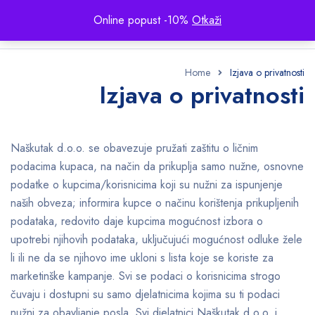
Online popust -10%
Otkaži
Home
Izjava o privatnosti
Izjava o privatnosti
Naškutak d.o.o. se obavezuje pružati zaštitu o ličnim
podacima kupaca, na način da prikuplja samo nužne, osnovne
podatke o kupcima/korisnicima koji su nužni za ispunjenje
naših obveza; informira kupce o načinu korištenja prikupljenih
podataka, redovito daje kupcima mogućnost izbora o
upotrebi njihovih podataka, uključujući mogućnost odluke žele
li ili ne da se njihovo ime ukloni s lista koje se koriste za
marketinške kampanje. Svi se podaci o korisnicima strogo
čuvaju i dostupni su samo djelatnicima kojima su ti podaci
nužni za obavljanje posla. Svi djelatnici Naškutak d.o.o. i