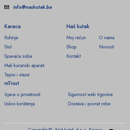
info@naskutak.ba
Karaca
Naš kutak
Kuhinja
Moj račun
O nama
Stol
Shop
Novosti
Spavaća soba
Kontakt
Mali kućanski aparati
Tepisi i staze
mTrust
Izjava o privatnosti
Sigurnost web trgovine
Uslovi korištenja
Dostava i povrat robe
Copyright © Naš kutak d.o.o. Karaca