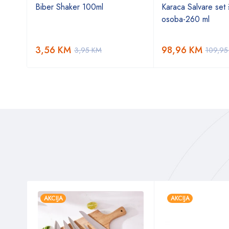
Biber Shaker 100ml
Karaca Salvare set š
osoba-260 ml
3,56
KM
98,96
KM
3,95
KM
109,9
AKCIJA
AKCIJA