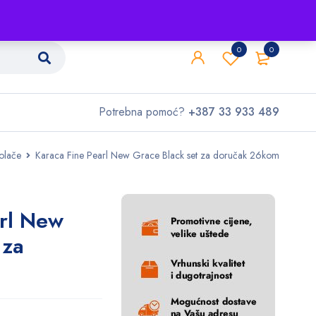
Shop
O nama
Kontakt
0
0
Potrebna pomoć?
+387 33 933 489
kolače
Karaca Fine Pearl New Grace Black set za doručak 26kom
arl New
 za