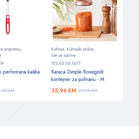
 za pripremu
,
Kuhinja
,
Kuhinjski pribor
,
Kuhin
r
Set za začine
Set z
19
153.03.06.1677
153.0
 perforirana kašika
Karaca Dimple Rosegold
Kara
kontejner za pohranu - M
za sa
35,96
KM
40,
6,95
KM
39,95
KM