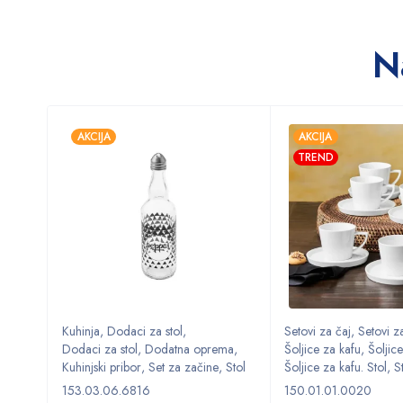
N
AKCIJA
AKCIJA
TREND
Kuhinja
,
Dodaci za stol
,
Setovi za čaj
,
Setovi za
ma
,
Dodaci za stol
,
Dodatna oprema
,
Šoljice za kafu
,
Šoljice
,
Stol
Kuhinjski pribor
,
Set za začine
,
Stol
Šoljice za kafu. Stol
,
S
153.03.06.6816
150.01.01.0020