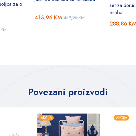
oljica za 6
set za doruč
osoba
413,96
KM
459,95
KM
288,86
K
5
KM
Povezani proizvodi
AKCIJA
AKCIJA