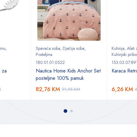
remu
,
Spavaća soba
,
Dječija soba
,
Kuhinja
,
Alati
Posteljina
Kuhinjski pribo
180.01.01.0522
153.03.07.89
a za
Nautica Home Kids Anchor Set
Karaca Retro
posteljine 100% pamuk
82,76
KM
6,26
KM
M
91,95
KM