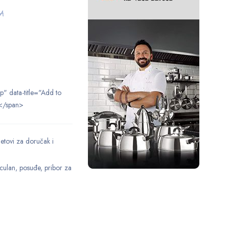
M
ip" data-title="Add to
</span>
etovi za doručak i
culan
,
posuđe
,
pribor za