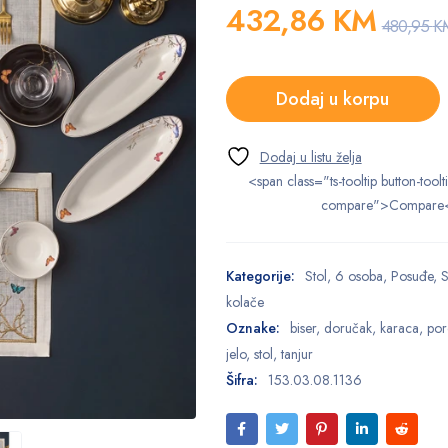
432,86
KM
480,95
K
Dodaj u korpu
<span class="ts-tooltip button-toolt
compare">Compare
Kategorije:
Stol
,
6 osoba
,
Posuđe
,
S
kolače
Oznake:
biser
,
doručak
,
karaca
,
por
jelo
,
stol
,
tanjur
Šifra:
153.03.08.1136