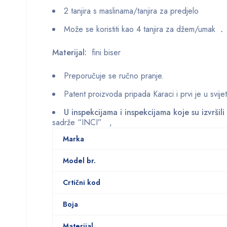
2 tanjira s maslinama/tanjira za predjelo
Može se koristiti kao 4 tanjira za džem/umak
.
Materijal:
fini biser
Preporučuje se ručno pranje.
Patent proizvoda pripada Karaci i prvi je u svije
U inspekcijama i inspekcijama koje su izvrši
sadrže “INCI” ,
Marka
Model br.
Crtični kod
Boja
Materijal