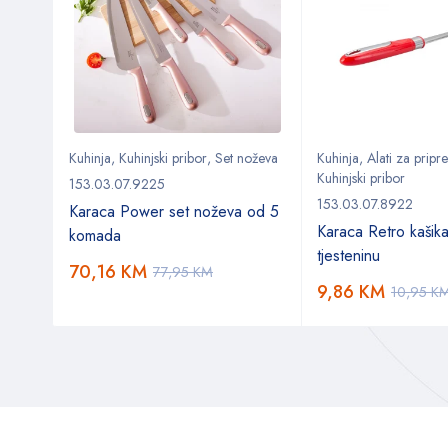
Kuhinja
,
Kuhinjski pribor
,
Set noževa
Kuhinja
,
Alati za prip
Kuhinjski pribor
153.03.07.9225
153.03.07.8922
Karaca Power set noževa od 5
set
Karaca Retro kašik
komada
tjesteninu
70,16
KM
77,95
KM
9,86
KM
10,95
K