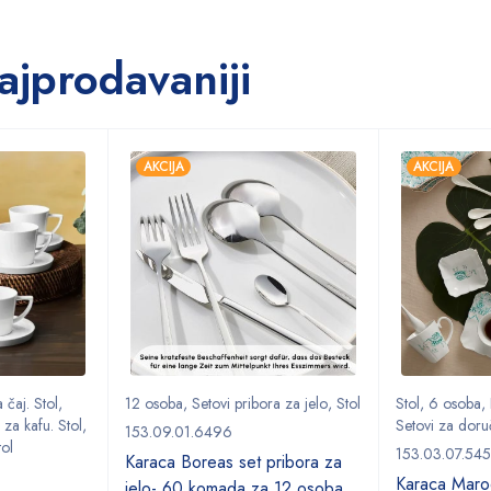
ajprodavaniji
AKCIJA
AKCIJA
 čaj. Stol
,
12 osoba
,
Setovi pribora za jelo
,
Stol
Stol
,
6 osoba
,
 za kafu. Stol
,
Setovi za doru
153.09.01.6496
tol
153.03.07.54
Karaca Boreas set pribora za
Karaca Marod
jelo- 60 komada za 12 osoba