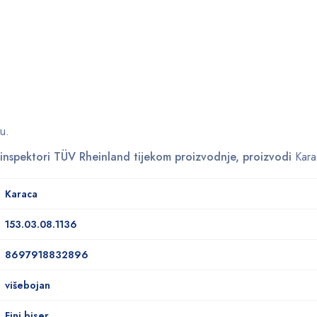
tu.
li inspektori TÜV Rheinland tijekom proizvodnje, proizvodi
Kara
Karaca
153.03.08.1136
8697918832896
višebojan
Fini biser