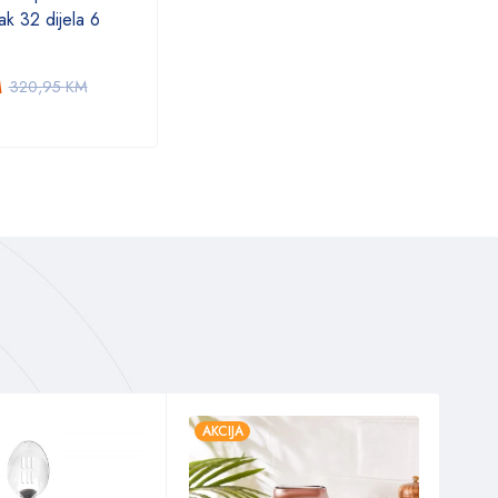
ak 32 dijela 6
1.652,36
KM
42,
1.835,95
KM
M
320,95
KM
AKCIJA
AKC