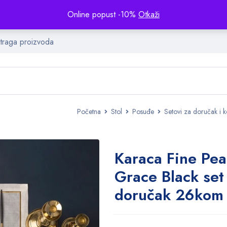
Online popust -10%
Otkaži
Početna
Stol
Posuđe
Setovi za doručak i 
Karaca Fine Pe
Grace Black set
doručak 26kom