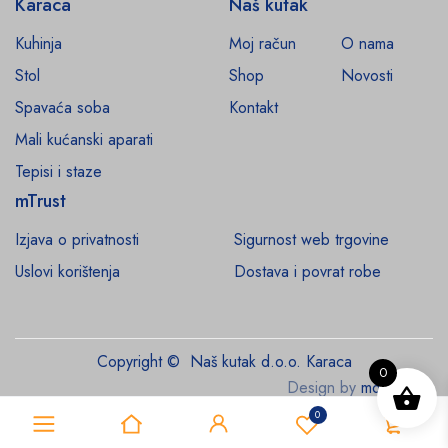
Karaca
Naš kutak
Kuhinja
Moj račun
O nama
Stol
Shop
Novosti
Spavaća soba
Kontakt
Mali kućanski aparati
Tepisi i staze
mTrust
Izjava o privatnosti
Sigurnost web trgovine
Uslovi korištenja
Dostava i povrat robe
Copyright © Naš kutak d.o.o. Karaca
0
Design by
monroe.ba
0
0