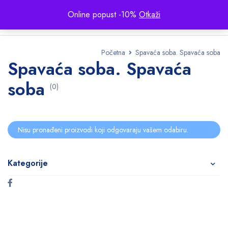
Online popust -10%
Otkaži
Početna
Spavaća soba. Spavaća soba
Spavaća soba. Spavaća
soba
(0)
Nisu pronađeni proizvodi koji odgovaraju vašem odabiru.
Kategorije