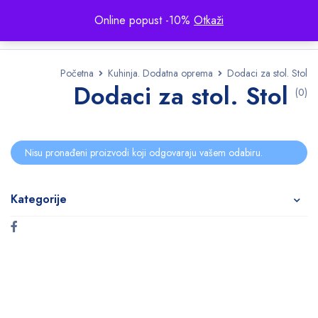
Online popust -10%
Otkaži
Početna
Kuhinja. Dodatna oprema
Dodaci za stol. Stol
Dodaci za stol. Stol
(0)
Nisu pronađeni proizvodi koji odgovaraju vašem odabiru.
Kategorije