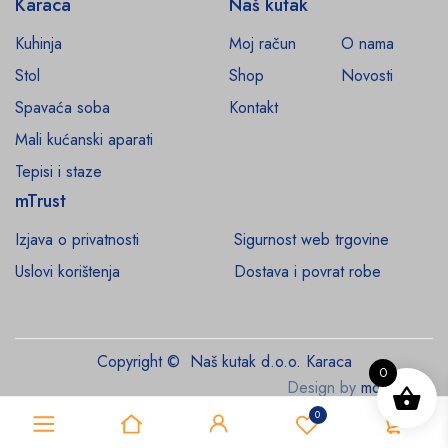
Karaca
Naš kutak
Kuhinja
Moj račun
O nama
Stol
Shop
Novosti
Spavaća soba
Kontakt
Mali kućanski aparati
Tepisi i staze
mTrust
Izjava o privatnosti
Sigurnost web trgovine
Uslovi korištenja
Dostava i povrat robe
Copyright © Naš kutak d.o.o. Karaca
0
Design by
monroe.ba
0
0