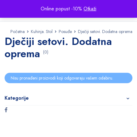
Online popust -10%
Otkaži
Početna
Kuhinja. Stol
Posuđe
Dječiji setovi. Dodatna oprema
Dječiji setovi. Dodatna
oprema
(0)
Nisu pronađeni proizvodi koji odgovaraju vašem odabiru.
Kategorije