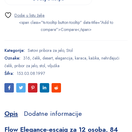
<span class="ts-tooltip button-tooltip" data-title="Add to
compare">Compare</span>
Kategorije:
Setovi pribora za jelo
,
Stol
Oznake:
316
,
čelik
,
desert
,
elegancija
,
karaca
,
kašika
,
nehrđajući
čelik
,
pribor za jelo
,
stol
,
viljuška
Šifra:
153.03.08.1997
Opis
Dodatne informacije
Flow Elegance-escajg za 12 osoba, 84