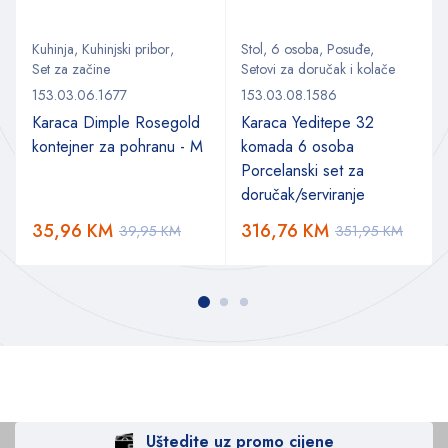
Kuhinja
,
Kuhinjski pribor
,
Stol
,
6 osoba
,
Posuđe
,
Set za začine
Setovi za doručak i kolače
153.03.06.1677
153.03.08.1586
Karaca Dimple Rosegold
Karaca Yeditepe 32
kontejner za pohranu - M
komada 6 osoba
Porcelanski set za
doručak/serviranje
35,96
KM
316,76
KM
39,95
KM
351,95
KM
Uštedite uz promo cijene