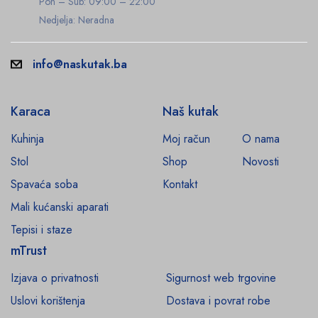
Pon – Sub: 09:00 – 22:00
Nedjelja: Neradna
info@naskutak.ba
Karaca
Naš kutak
Kuhinja
Moj račun
O nama
Stol
Shop
Novosti
Spavaća soba
Kontakt
Mali kućanski aparati
Tepisi i staze
mTrust
Izjava o privatnosti
Sigurnost web trgovine
Uslovi korištenja
Dostava i povrat robe