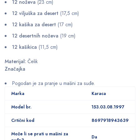
12 noževa
(23 cm)
12 viljuška za desert
(17,5 cm)
12 kašika za desert
(17 cm)
12 desertnih noževa
(19 cm)
12 kašikica
(11,5 cm)
Materijal:
Čelik
Značajka
Pogodan je za pranje u mašini za suđe.
Marka
Karaca
Model br.
153.03.08.1997
Crtični kod
8697918943639
Može li se prati u mašini za
Da
suđe?