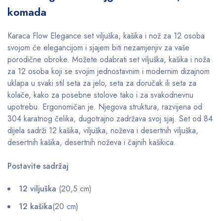
komada
Karaca Flow Elegance set viljuška, kašika i nož za 12 osoba
svojom će elegancijom i sjajem biti nezamjenjiv za vaše
porodične obroke. Možete odabrati set viljuška, kašika i noža
za 12 osoba koji se svojim jednostavnim i modernim dizajnom
uklapa u svaki stil seta za jelo, seta za doručak ili seta za
kolače, kako za posebne stolove tako i za svakodnevnu
upotrebu. Ergonomičan je. Njegova struktura, razvijena od
304 karatnog čelika, dugotrajno zadržava svoj sjaj. Set od 84
dijela sadrži 12 kašika, viljuška, noževa i desertnih viljuška,
desertnih kašika, desertnih noževa i čajnih kašikica.
Postavite sadržaj
12 viljuška
(20,5 cm)
12 kašika
(20 cm)