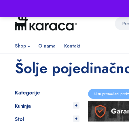
Shop
O nama
Kontakt
Šolje pojedinačn
Kategorije
Nisu pronađeni proiz
Kuhinja
Stol