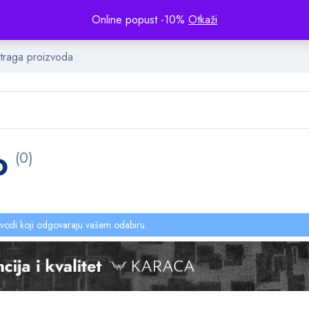
Online popust -10%
Otkaži
o
(0)
vodi koji odgovaraju vašem odabiru.