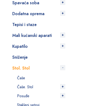
Spavaća soba
Dodatna oprema
Tepisi i staze
Mali kućanski aparati
Kupatilo
Sniženje
Stol. Stol
Čaše
Čaše. Stol
Posuđe
Stakleni setovi