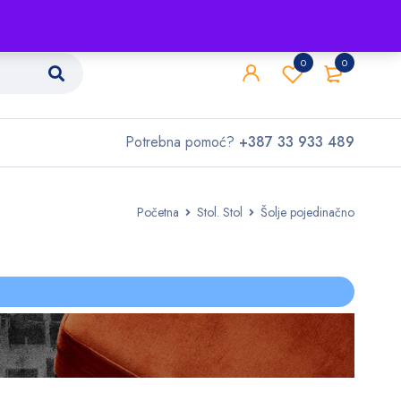
Shop
O nama
Kontakt
0
0
Potrebna pomoć?
+387 33 933 489
Početna
Stol. Stol
Šolje pojedinačno