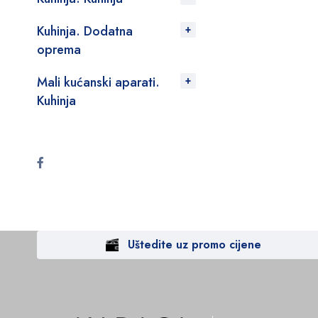
Kuhinja. Dodatna
oprema
Mali kućanski aparati.
Kuhinja
Uštedite uz promo cijene