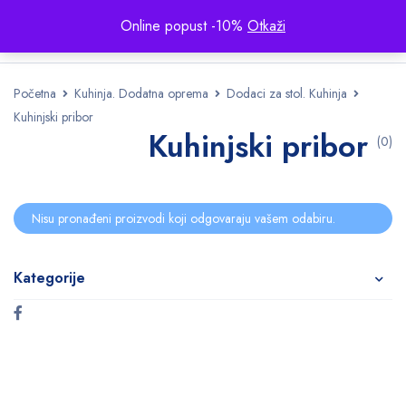
Online popust -10%
Otkaži
Početna
Kuhinja. Dodatna oprema
Dodaci za stol. Kuhinja
Kuhinjski pribor
Kuhinjski pribor
(0)
Nisu pronađeni proizvodi koji odgovaraju vašem odabiru.
Kategorije