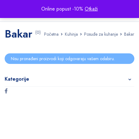
Online popust -10%
Otkaži
Bakar
(0)
Početna
Kuhinja
Posuđe za kuhanje
Bakar
Nisu pronađeni proizvodi koji odgovaraju vašem odabiru.
Kategorije