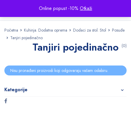
Online popust -10%
Otkaži
Početna
Kuhinja. Dodatna oprema
Dodaci za stol. Stol
Posuđe
Tanjiri pojedinačno
Tanjiri pojedinačno
(0)
Nisu pronađeni proizvodi koji odgovaraju vašem odabiru.
Kategorije