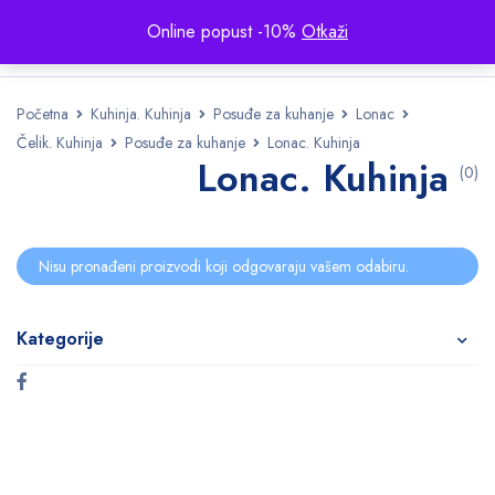
Online popust -10%
Otkaži
Početna
Kuhinja. Kuhinja
Posuđe za kuhanje
Lonac
Čelik. Kuhinja
Posuđe za kuhanje
Lonac. Kuhinja
Lonac. Kuhinja
(0)
Nisu pronađeni proizvodi koji odgovaraju vašem odabiru.
Kategorije