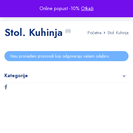
Online popust -10%
Otkaži
Stol. Kuhinja
(0)
Početna
Stol. Kuhinja
Nisu pronađeni proizvodi koji odgovaraju vašem odabiru.
Kategorije