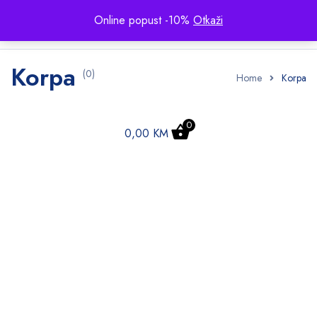
Online popust -10%
Otkaži
Korpa
(0)
Home
Korpa
0
0,00
KM