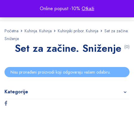
Online popust -10%
Otkaži
Početna
Kuhinja. Kuhinja
Kuhinjski pribor. Kuhinja
Set za začine.
Sniženje
Set za začine. Sniženje
(0)
Nisu pronađeni proizvodi koji odgovaraju vašem odabiru.
Kategorije