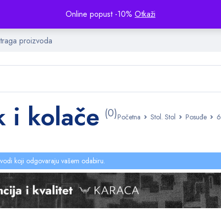
Online popust -10%
Otkaži
 i kolače
(0)
Početna
Stol. Stol
Posuđe
6
vodi koji odgovaraju vašem odabiru.