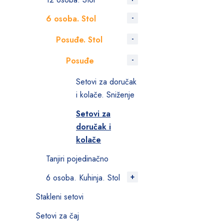
6 osoba. Stol
Posuđe. Stol
Posuđe
Setovi za doručak
i kolače. Sniženje
Setovi za
doručak i
kolače
Tanjiri pojedinačno
6 osoba. Kuhinja. Stol
Stakleni setovi
Setovi za čaj