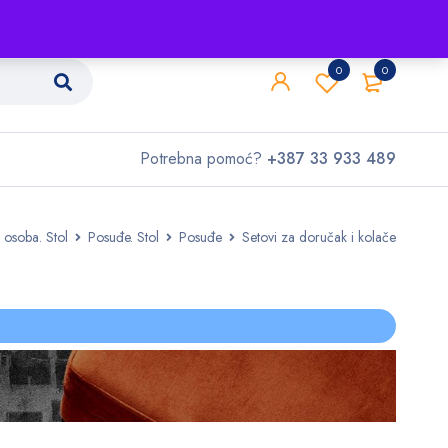
Shop
O nama
Kontakt
0
0
Potrebna pomoć?
+387 33 933 489
 osoba. Stol
Posuđe. Stol
Posuđe
Setovi za doručak i kolače