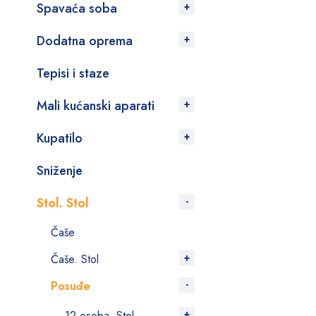
Spavaća soba
Dodatna oprema
Tepisi i staze
Mali kućanski aparati
Kupatilo
Sniženje
Stol. Stol
Čaše
Čaše. Stol
Posuđe
12 osoba. Stol