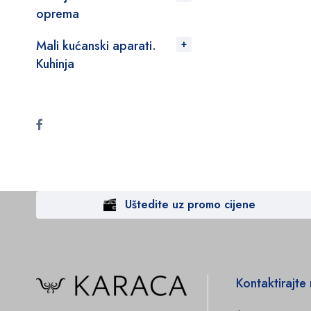
oprema
Mali kućanski aparati.
Kuhinja
Uštedite uz promo cijene
Kontaktirajte