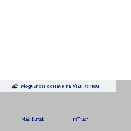
Mogućnost dostave na Vašu adresu
Naš kutak
mTrust