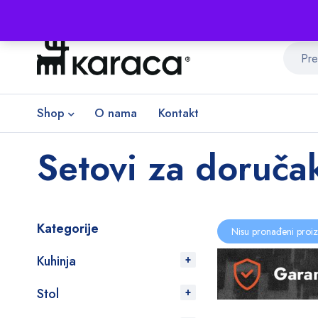
Shop
O nama
Kontakt
Setovi za doručak
Kategorije
Nisu pronađeni proiz
Kuhinja
Stol