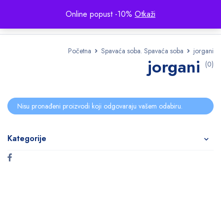
Online popust -10%
Otkaži
Početna
Spavaća soba. Spavaća soba
jorgani
jorgani
(0)
Nisu pronađeni proizvodi koji odgovaraju vašem odabiru.
Kategorije