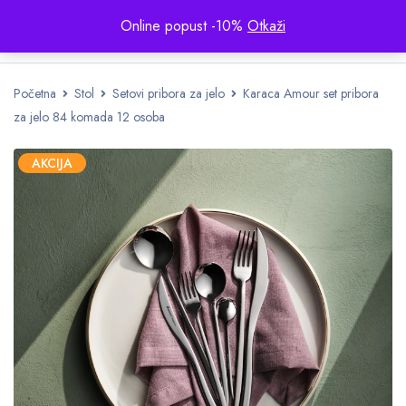
Online popust -10%
Otkaži
Početna
Stol
Setovi pribora za jelo
Karaca Amour set pribora
za jelo 84 komada 12 osoba
AKCIJA