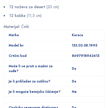
12 noževa za desert
(20 cm)
12 kašika
(11,5 cm)
Materijal:
Čelik
Marka
Karaca
Model br.
153.03.08.1995
Crtični kod
8697918943615
Može li se prati u mašini za
Da
suđe?
Je li prikladan za sušilicu?
Da
Je li moguće kemijsko čišćenje?
Ne
Opskrba rezervnim dijelovima
Da