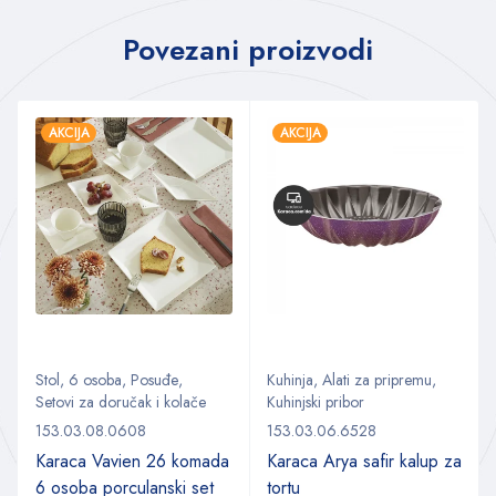
Povezani proizvodi
AKCIJA
AKCIJA
Stol
,
6 osoba
,
Posuđe
,
Kuhinja
,
Alati za pripremu
,
Setovi za doručak i kolače
Kuhinjski pribor
153.03.08.0608
153.03.06.6528
Karaca Vavien 26 komada
Karaca Arya safir kalup za
6 osoba porculanski set
tortu