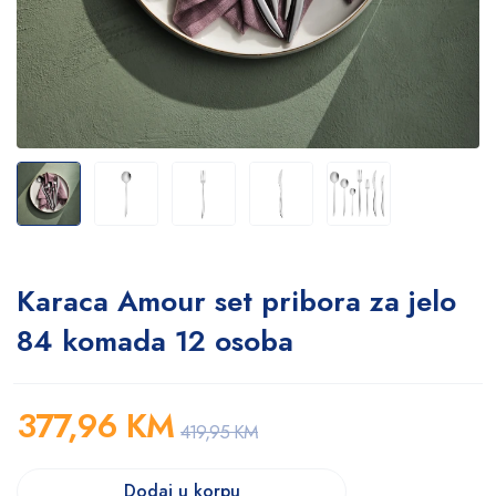
Karaca Amour set pribora za jelo
84 komada 12 osoba
377,96
KM
419,95
KM
Dodaj u korpu