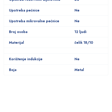
Upotreba pećnice
Ne
Upotreba mikrovalne pećnice
Ne
Broj osoba
12 ljudi
Materijal
čelik 18/10
Korištenje indukcije
Ne
Boja
Metal