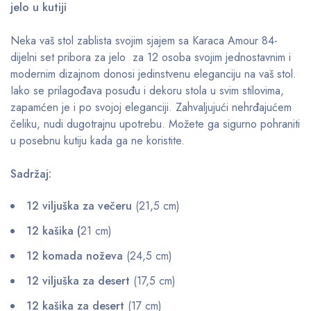
jelo u kutiji
Neka vaš stol zablista svojim sjajem sa Karaca Amour 84-
dijelni set pribora za jelo za 12 osoba svojim jednostavnim i
modernim dizajnom donosi jedinstvenu eleganciju na vaš stol.
Iako se prilagođava posuđu i dekoru stola u svim stilovima,
zapamćen je i po svojoj eleganciji. Zahvaljujući nehrđajućem
čeliku, nudi dugotrajnu upotrebu. Možete ga sigurno pohraniti
u posebnu kutiju kada ga ne koristite.
Sadržaj:
12 viljuška za večeru
(21,5 cm)
12 kašika (
21 cm)
12 komada noževa
(24,5 cm)
12 viljuška za desert
(17,5 cm)
12 kašika za desert
(17 cm)