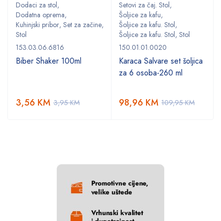
Dodaci za stol
,
Setovi za čaj. Stol
,
Dodatna oprema
,
Šoljice za kafu
,
,
Kuhinjski pribor
,
Set za začine
,
Šoljice za kafu. Stol
,
Stol
Šoljice za kafu. Stol
,
Stol
153.03.06.6816
150.01.01.0020
Biber Shaker 100ml
Karaca Salvare set šoljica
za 6 osoba-260 ml
3,56
KM
98,96
KM
3,95
KM
109,95
KM