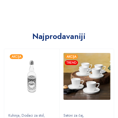
Najprodavaniji
AKCIJA
AKCIJA
TREND
Kuhinja
,
Dodaci za stol
,
Setovi za čaj
,