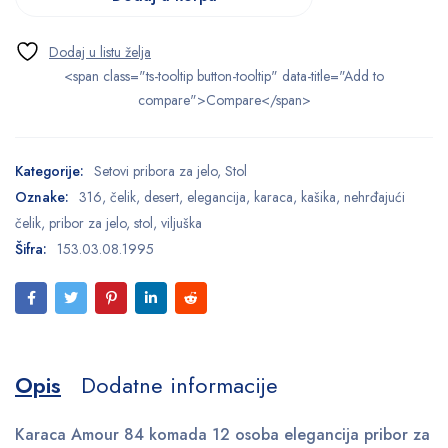
<span class="ts-tooltip button-tooltip" data-title="Add to
compare">Compare</span>
Kategorije:
Setovi pribora za jelo
,
Stol
Oznake:
316
,
čelik
,
desert
,
elegancija
,
karaca
,
kašika
,
nehrđajući
čelik
,
pribor za jelo
,
stol
,
viljuška
Šifra:
153.03.08.1995
Opis
Dodatne informacije
Karaca Amour 84 komada 12 osoba elegancija pribor za