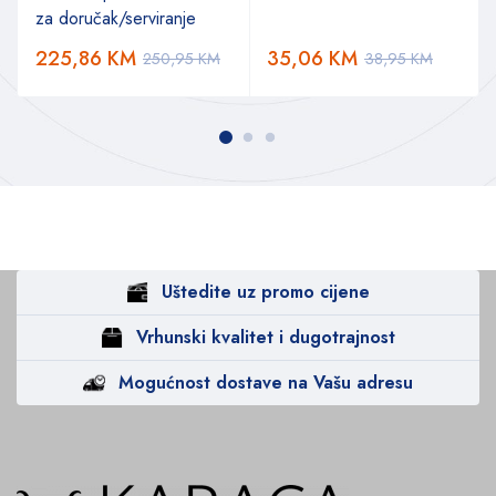
za doručak/serviranje
225,86
KM
35,06
KM
250,95
KM
38,95
KM
Uštedite uz promo cijene
Vrhunski kvalitet i dugotrajnost
Mogućnost dostave na Vašu adresu