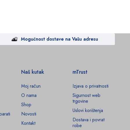
Mogućnost dostave na Vašu adresu
Naš kutak
mTrust
Moj račun
Izjava o privatnosti
O nama
Sigurnost web
trgovine
Shop
Uslovi korištenja
parati
Novosti
Dostava i povrat
Kontakt
robe