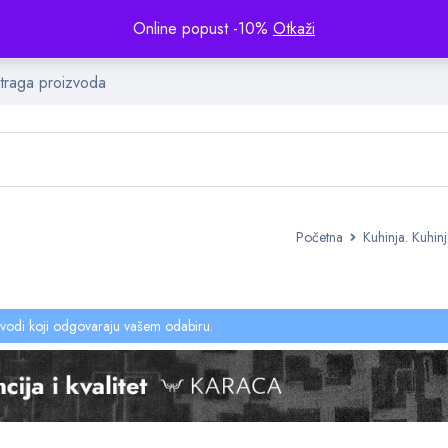
Online popust -10%
Otkaži
Početna
Kuhinja. Kuhin
vodi koji odgovaraju vašem odabiru.