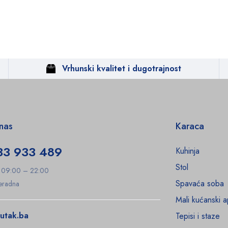
Vrhunski kvalitet i dugotrajnost
 nas
Karaca
33 933 489
Kuhinja
Stol
: 09:00 – 22:00
Spavaća soba
Neradna
Mali kućanski a
utak.ba
Tepisi i staze