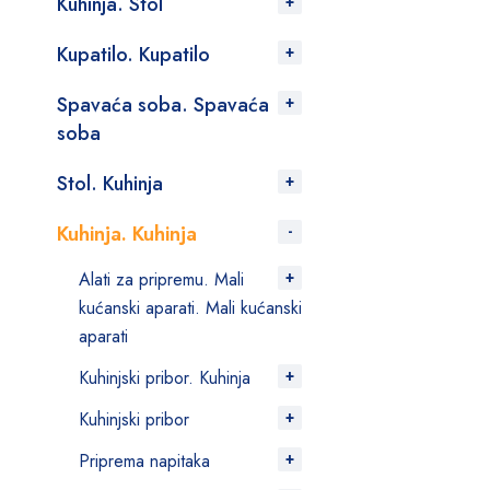
Kuhinja. Stol
Kupatilo. Kupatilo
Spavaća soba. Spavaća
soba
Stol. Kuhinja
Kuhinja. Kuhinja
Alati za pripremu. Mali
kućanski aparati. Mali kućanski
aparati
Kuhinjski pribor. Kuhinja
Kuhinjski pribor
Priprema napitaka