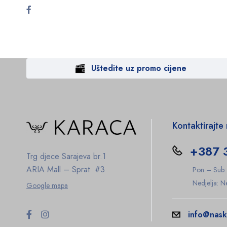
Uštedite uz promo cijene
Kontaktirajte
+387 
Trg djece Sarajeva br.1
ARIA Mall – Sprat #3
Pon – Sub
Nedjelja: 
Google mapa
info@nask