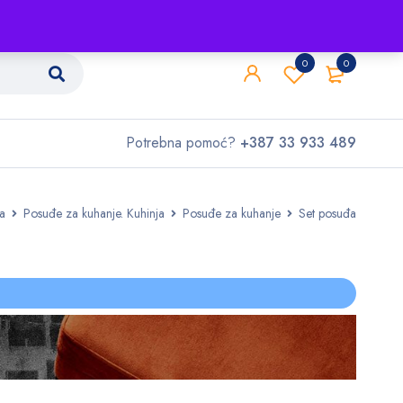
Shop
O nama
Kontakt
0
0
Potrebna pomoć?
+387 33 933 489
ja
Posuđe za kuhanje. Kuhinja
Posuđe za kuhanje
Set posuđa