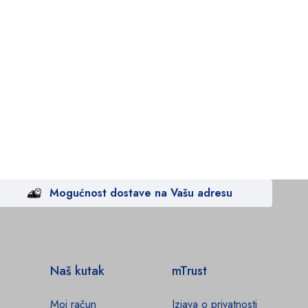
Mogućnost dostave na Vašu adresu
Naš kutak
mTrust
Moj račun
Izjava o privatnosti