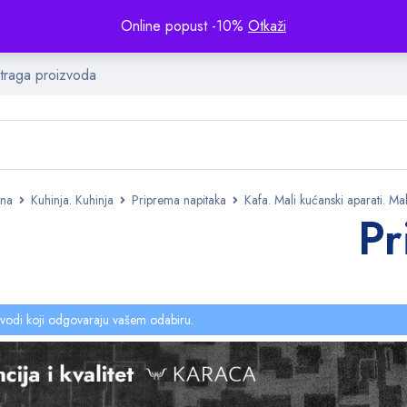
Online popust -10%
Otkaži
tna
Kuhinja. Kuhinja
Priprema napitaka
Kafa. Mali kućanski aparati. Mal
Pr
vodi koji odgovaraju vašem odabiru.