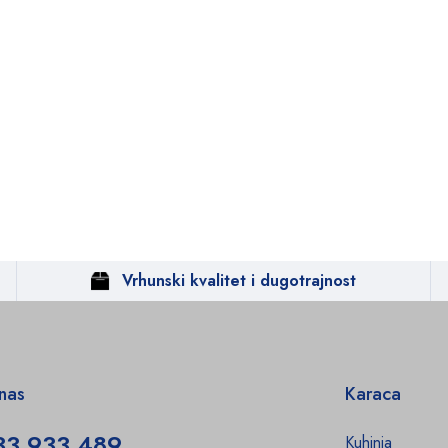
Vrhunski kvalitet i dugotrajnost
 nas
Karaca
33 933 489
Kuhinja