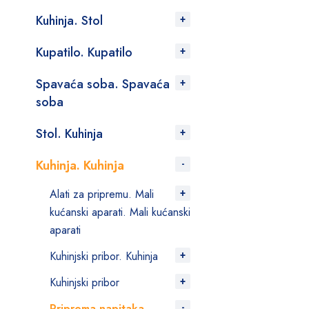
Kuhinja. Stol
Kupatilo. Kupatilo
Spavaća soba. Spavaća
soba
Stol. Kuhinja
Kuhinja. Kuhinja
Alati za pripremu. Mali
kućanski aparati. Mali kućanski
aparati
Kuhinjski pribor. Kuhinja
Kuhinjski pribor
Priprema napitaka