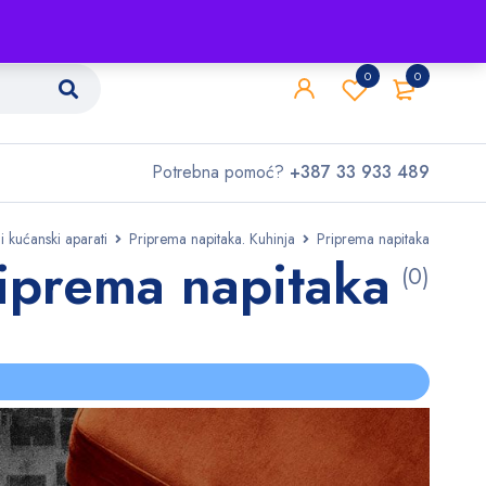
Shop
O nama
Kontakt
0
0
Potrebna pomoć?
+387 33 933 489
i kućanski aparati
Priprema napitaka. Kuhinja
Priprema napitaka
iprema napitaka
(0)