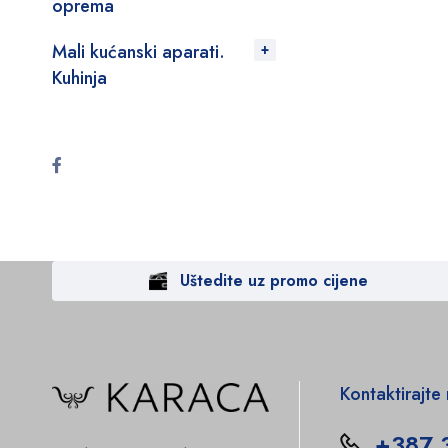
oprema
Mali kućanski aparati.
Kuhinja
Uštedite uz promo cijene
Kontaktirajte
+387 