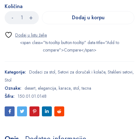
Količina
Dodaj u korpu
<span class="ts-tooltip button-tooltip" data-title="Add to
compare">Compare</span>
Kategorije:
Dodaci za stol
,
Setovi za doručak i kolače
,
Stakleni setovi
,
Stol
Oznake:
desert
,
elegancija
,
karaca
,
stol
,
tacna
Šifra:
150.01.01.0148
Opis
Dodatne informacije