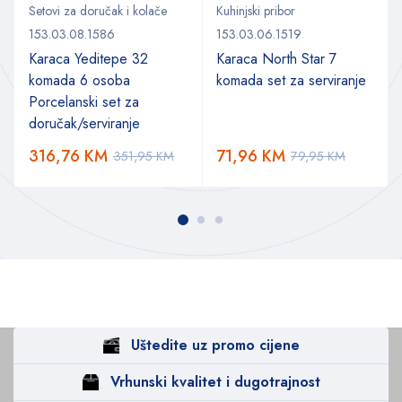
Setovi za doručak i kolače
Kuhinjski pribor
153.03.08.1586
153.03.06.1519
Karaca Yeditepe 32
Karaca North Star 7
komada 6 osoba
komada set za serviranje
Porcelanski set za
doručak/serviranje
316,76
KM
71,96
KM
351,95
KM
79,95
KM
Uštedite uz promo cijene
Vrhunski kvalitet i dugotrajnost