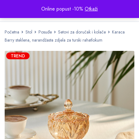
Online popust -10%
Otkaži
Početna
Stol
Posuđe
Setovi za doručak i kolače
Karaca
Barry staklena, narandžasta zdjela za turski rahatlokum
TREND