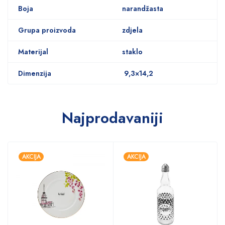
Boja
narandžasta
Grupa proizvoda
zdjela
Materijal
staklo
Dimenzija
9,3×14,2
Najprodavaniji
AKCIJA
AKCIJA