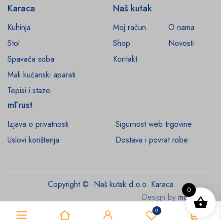
Karaca
Naš kutak
Kuhinja
Moj račun
O nama
Stol
Shop
Novosti
Spavaća soba
Kontakt
Mali kućanski aparati
Tepisi i staze
mTrust
Izjava o privatnosti
Sigurnost web trgovine
Uslovi korištenja
Dostava i povrat robe
Copyright © Naš kutak d.o.o. Karaca
0
Design by
monroe.ba
0
0