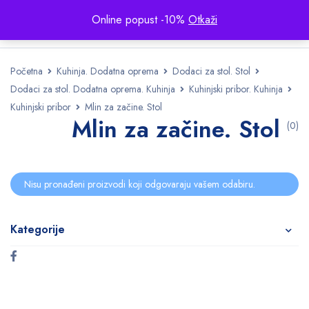
Online popust -10%
Otkaži
Početna
Kuhinja. Dodatna oprema
Dodaci za stol. Stol
Dodaci za stol. Dodatna oprema. Kuhinja
Kuhinjski pribor. Kuhinja
Kuhinjski pribor
Mlin za začine. Stol
Mlin za začine. Stol
(0)
Nisu pronađeni proizvodi koji odgovaraju vašem odabiru.
Kategorije