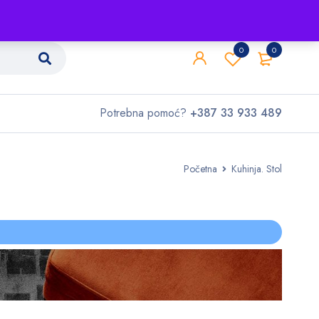
Shop
O nama
Kontakt
0
0
Potrebna pomoć?
+387 33 933 489
Početna
Kuhinja. Stol