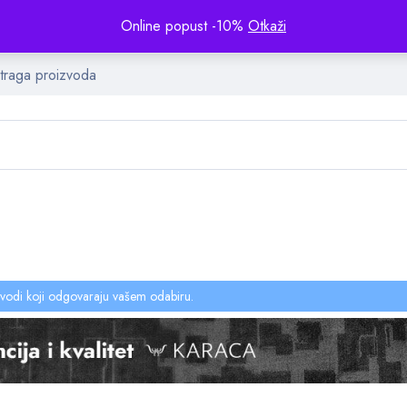
Online popust -10%
Otkaži
vodi koji odgovaraju vašem odabiru.