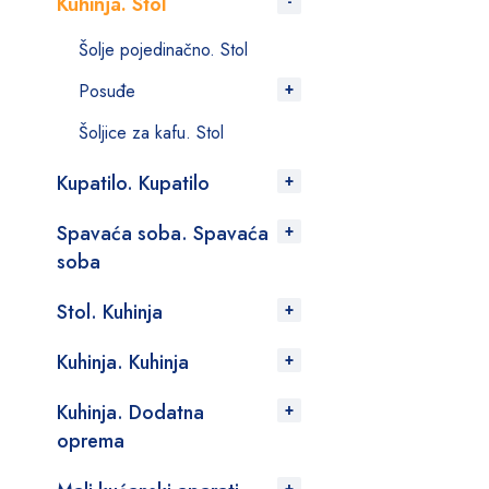
Kuhinja. Stol
Šolje pojedinačno. Stol
Posuđe
Šoljice za kafu. Stol
Kupatilo. Kupatilo
Spavaća soba. Spavaća
soba
Stol. Kuhinja
Kuhinja. Kuhinja
Kuhinja. Dodatna
oprema