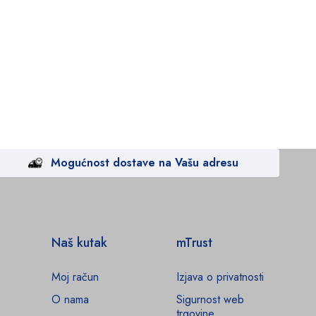
Mogućnost dostave na Vašu adresu
Naš kutak
mTrust
Moj račun
Izjava o privatnosti
O nama
Sigurnost web
trgovine