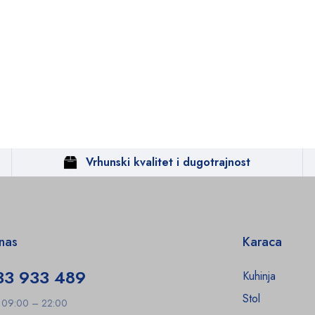
Vrhunski kvalitet i dugotrajnost
 nas
Karaca
33 933 489
Kuhinja
Stol
: 09:00 – 22:00