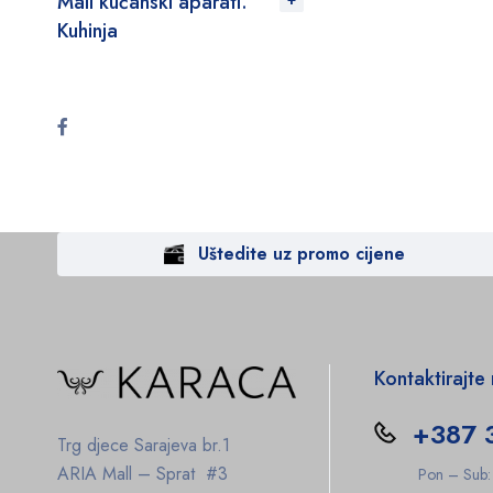
Mali kućanski aparati.
Kuhinja
Uštedite uz promo cijene
Kontaktirajte
+387 
Trg djece Sarajeva br.1
ARIA Mall – Sprat #3
Pon – Sub