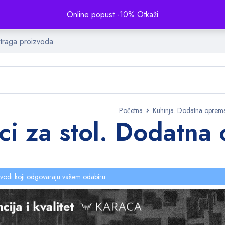
Online popust -10%
Otkaži
Početna
Kuhinja. Dodatna oprem
i za stol. Dodatna
vodi koji odgovaraju vašem odabiru.