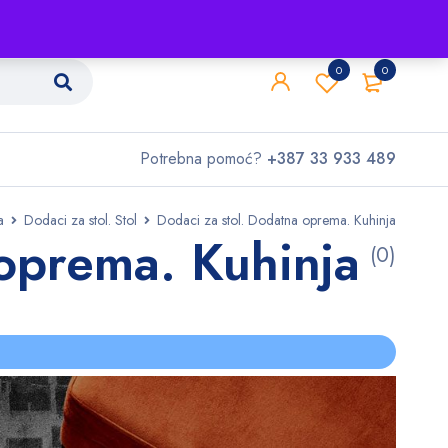
Shop
O nama
Kontakt
0
0
Potrebna pomoć?
+387 33 933 489
a
Dodaci za stol. Stol
Dodaci za stol. Dodatna oprema. Kuhinja
 oprema. Kuhinja
(0)