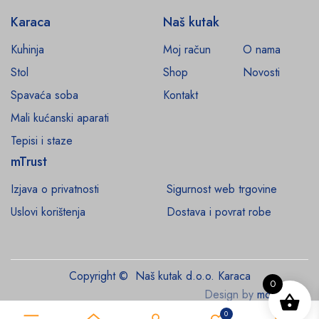
Karaca
Naš kutak
Kuhinja
Moj račun
O nama
Stol
Shop
Novosti
Spavaća soba
Kontakt
Mali kućanski aparati
Tepisi i staze
mTrust
Izjava o privatnosti
Sigurnost web trgovine
Uslovi korištenja
Dostava i povrat robe
Copyright © Naš kutak d.o.o. Karaca
0
Design by
monroe.ba
0
0