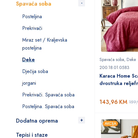
Spavaća soba
Posteljina
Prekrivači
Miraz set / Kraljevska
posteljina
Deke
Spavaća soba
,
Deke
200.18.01.0583
Dječija soba
Karaca Home Sc
jorgani
dvostruka relje
Prekrivači. Spavaća soba
143,96
KM
159
Posteljina. Spavaća soba
Dodatna oprema
AKCIJA
Tepisi i staze