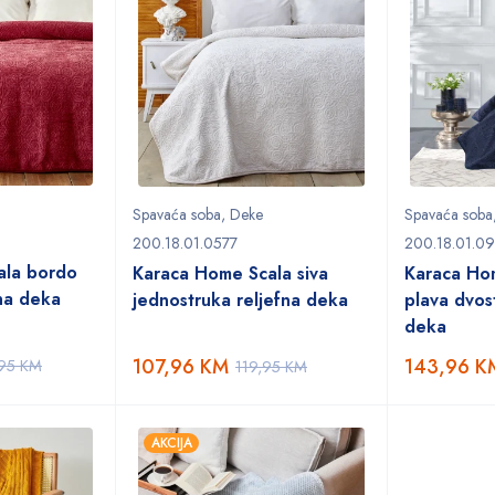
Spavaća soba
,
Deke
Spavaća soba
200.18.01.0577
200.18.01.0
ala bordo
Karaca Home Scala siva
Karaca Ho
fna deka
jednostruka reljefna deka
plava dvos
deka
107,96
KM
143,96
K
,95
KM
119,95
KM
AKCIJA