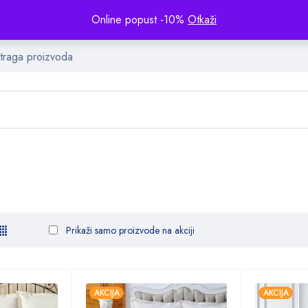
Online popust -10%
Otkaži
Prikaži samo proizvode na akciji
AKCIJA
AKCIJA