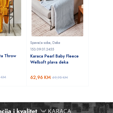
Spavaća soba
,
Deke
153.09.01.2455
ta Throw
Karaca Pearl Baby Fleece
Wellsoft plava deka
62,96
KM
5
KM
69,95
KM