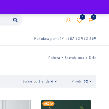
Shop
O nama
Kontakt
0
0
Potrebna pomoć?
+387 33 933 489
Početna
Spavaća soba
Deke
Sortiraj po
Prikaži
32
Standard
AKCIJA