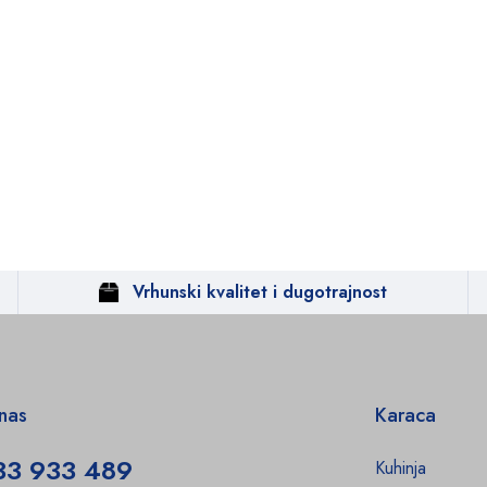
Vrhunski kvalitet i dugotrajnost
 nas
Karaca
33 933 489
Kuhinja