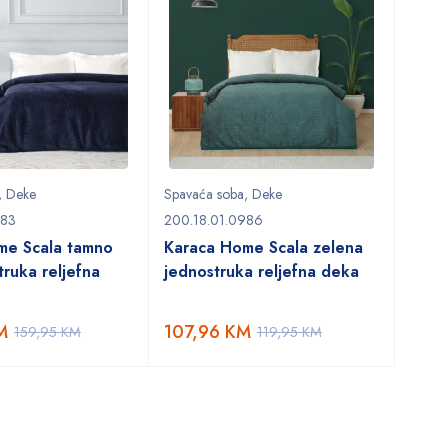
,
Deke
Spavaća soba
,
Deke
983
200.18.01.0986
me Scala tamno
Karaca Home Scala zelena
truka reljefna
jednostruka reljefna deka
M
107,96
KM
159,95
KM
119,95
KM