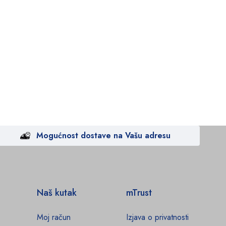
Mogućnost dostave na Vašu adresu
Naš kutak
mTrust
Moj račun
Izjava o privatnosti