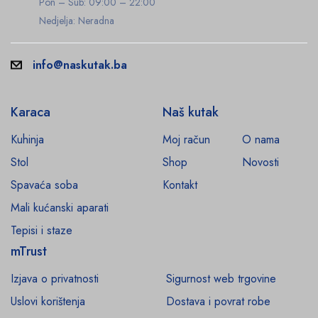
Pon – Sub: 09:00 – 22:00
Nedjelja: Neradna
info@naskutak.ba
Karaca
Naš kutak
Kuhinja
Moj račun
O nama
Stol
Shop
Novosti
Spavaća soba
Kontakt
Mali kućanski aparati
Tepisi i staze
mTrust
Izjava o privatnosti
Sigurnost web trgovine
Uslovi korištenja
Dostava i povrat robe