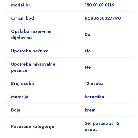
Model br.
150.01.01.0116
Crtični kod
8683650327790
Opskrba rezervnim
Da
dijelovima
Upotreba pećnice
Ne
Upotreba mikrovalne
Ne
pećnice
Broj osoba
12 osoba
Materijal
keramika
Boja
krem
Set posuđa za 12
Povezane kategorije
osoba