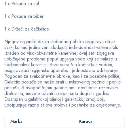
1 x Posuda za sol
1 x Posuda za biber
1 x Držači za čačkalice
Njegov organski dizajn slobodnog oblika osigurava da je
svaki komad jedinstven, dodajući individualnost vašem stolu.
Izrađen od visokokvalitetne kamenine, ovaj set izbjegava
uobičajene probleme poput upijanja vode koji se nalaze u
tradicionalnoj keramici. Brzo se suši u kontaktu s vodom,
osiguravajući higijensku upotrebu i jednostavno održavanje.
Pogodan za svakodnevne obroke, kao i za posebne prilike,
Galactic posuđe se može prati u mikrovalnoj pećnici i perilici
posuđa. S dvogodišnjom garancijom i dostupnim rezervnim
dijelovima, možete uživati ​​u ovom setu dugi niz godina.
Dostupan u galaktičkoj bijeloj i galaktičkoj crnoj boji,
upotpunjuje razne stilove stolova i postavke za objedovanje.
Marka
Karaca