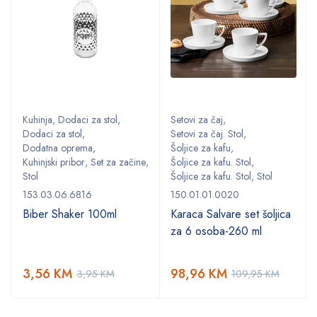
Kuhinja
,
Dodaci za stol
,
Setovi za čaj
,
Dodaci za stol
,
Setovi za čaj. Stol
,
Dodatna oprema
,
Šoljice za kafu
,
,
Kuhinjski pribor
,
Set za začine
,
Šoljice za kafu. Stol
,
Stol
Šoljice za kafu. Stol
,
Stol
153.03.06.6816
150.01.01.0020
Biber Shaker 100ml
Karaca Salvare set šoljica
za 6 osoba-260 ml
3,56
KM
98,96
KM
3,95
KM
109,95
KM