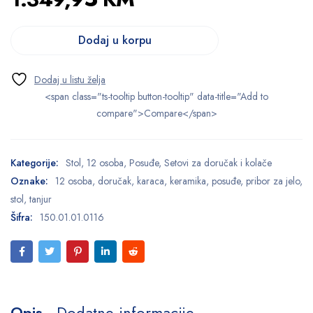
Dodaj u korpu
<span class="ts-tooltip button-tooltip" data-title="Add to
compare">Compare</span>
Kategorije:
Stol
,
12 osoba
,
Posuđe
,
Setovi za doručak i kolače
Oznake:
12 osoba
,
doručak
,
karaca
,
keramika
,
posuđe
,
pribor za jelo
,
stol
,
tanjur
Šifra:
150.01.01.0116
Opis
Dodatne informacije