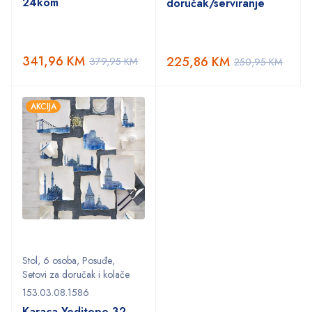
24kom
doručak/serviranje
341,96
KM
225,86
KM
379,95
KM
250,95
KM
AKCIJA
Stol
,
6 osoba
,
Posuđe
,
Setovi za doručak i kolače
153.03.08.1586
Karaca Yeditepe 32