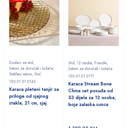
Dodaci za stol
,
Stol
,
12 osoba
,
Posuđe
,
Setovi za doručak i kolače
,
Setovi za doručak i kolače
Stakleni setovi
,
Stol
150.01.01.0117
150.01.01.0143
Karaca Stream Bone
Karaca pleteni tanjir za
China set posuđa od
priloge od sjajnog
53 dijela za 12 osoba,
stakla, 21 cm, sjaj
boja zalaska sunca