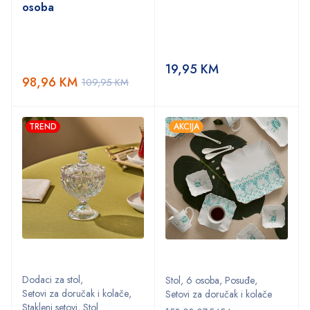
osoba
19,95
KM
98,96
KM
109,95
KM
TREND
AKCIJA
Dodaci za stol
,
Stol
,
6 osoba
,
Posuđe
,
Setovi za doručak i kolače
,
Setovi za doručak i kolače
Stakleni setovi
,
Stol