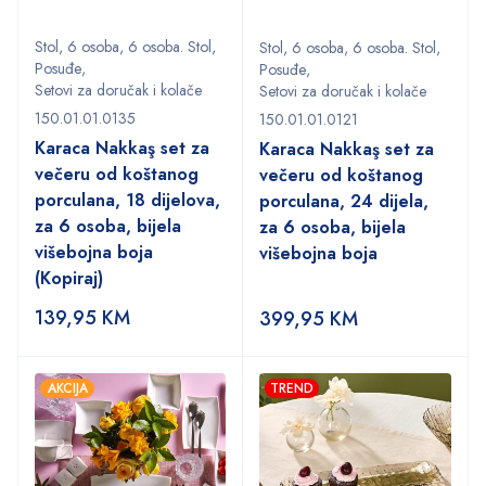
Stol
,
6 osoba
,
6 osoba. Stol
,
Stol
,
6 osoba
,
6 osoba. Stol
,
Posuđe
,
Posuđe
,
Setovi za doručak i kolače
Setovi za doručak i kolače
150.01.01.0135
150.01.01.0121
Karaca Nakkaş set za
Karaca Nakkaş set za
večeru od koštanog
večeru od koštanog
porculana, 18 dijelova,
porculana, 24 dijela,
za 6 osoba, bijela
za 6 osoba, bijela
višebojna boja
višebojna boja
(Kopiraj)
139,95
KM
399,95
KM
AKCIJA
TREND