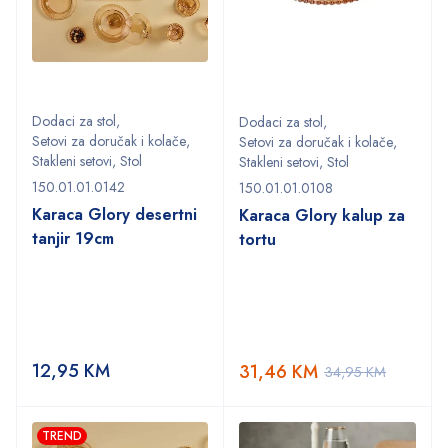
Dodaci za stol
,
Dodaci za stol
,
Setovi za doručak i kolače
,
Setovi za doručak i kolače
,
Stakleni setovi
,
Stol
Stakleni setovi
,
Stol
150.01.01.0142
150.01.01.0108
Karaca Glory desertni
Karaca Glory kalup za
tanjir 19cm
tortu
12,95
KM
31,46
KM
34,95
KM
TREND