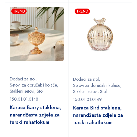
TREND
TREND
Dodaci za stol
,
Dodaci za stol
,
Setovi za doručak i kolače
,
Setovi za doručak i kolače
,
Stakleni setovi
,
Stol
Stakleni setovi
,
Stol
150.01.01.0148
150.01.01.0149
Karaca Barry staklena,
Karaca Bird staklena,
narandžasta zdjela za
narandžasta zdjela za
turski rahatlokum
turski rahatlokum