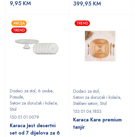
9,95
KM
399,95
KM
AKCIJA
TREND
TREND
Dodaci za stol
,
6 osoba
,
Dodaci za stol
,
Posuđe
,
Setovi za doručak i kolače
,
Setovi za doručak i kolače
,
Stakleni setovi
,
Stol
Stol
153.01.04.1853
150.01.01.0079
Karaca Kare premium
Karaca Jest desertni
tanjir
set od 7 dijelova za 6