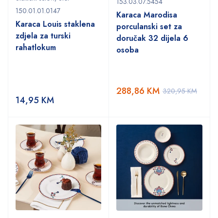
153.03.07.5454
150.01.01.0147
Karaca Marodisa
Karaca Louis staklena
porculanski set za
zdjela za turski
doručak 32 dijela 6
rahatlokum
osoba
288,86
KM
320,95
KM
14,95
KM