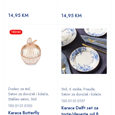
14,95
KM
14,95
KM
TREND
Dodaci za stol
,
Stol
,
6 osoba
,
Posuđe
,
Setovi za doručak i kolače
,
Setovi za doručak i kolače
Stakleni setovi
,
Stol
150.01.01.0157
150.01.01.0150
Karaca Delft set za
Karaca Butterfly
torte/deserte od 8