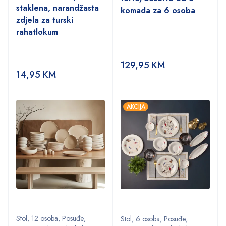
staklena, narandžasta
komada za 6 osoba
zdjela za turski
rahatlokum
129,95
KM
14,95
KM
AKCIJA
Stol
,
12 osoba
,
Posuđe
,
Stol
,
6 osoba
,
Posuđe
,