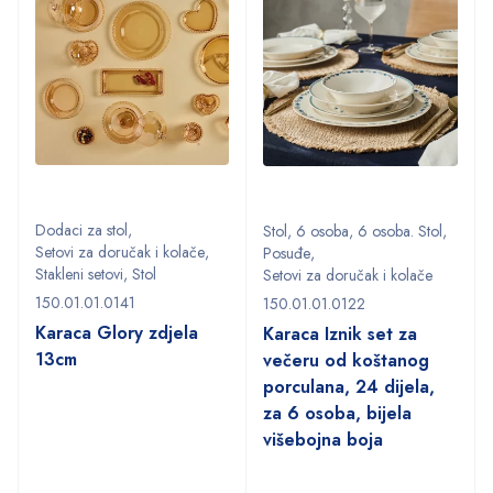
Dodaci za stol
,
Stol
,
6 osoba
,
6 osoba. Stol
,
Setovi za doručak i kolače
,
Posuđe
,
Stakleni setovi
,
Stol
Setovi za doručak i kolače
150.01.01.0141
150.01.01.0122
Karaca Glory zdjela
Karaca Iznik set za
13cm
večeru od koštanog
porculana, 24 dijela,
za 6 osoba, bijela
višebojna boja