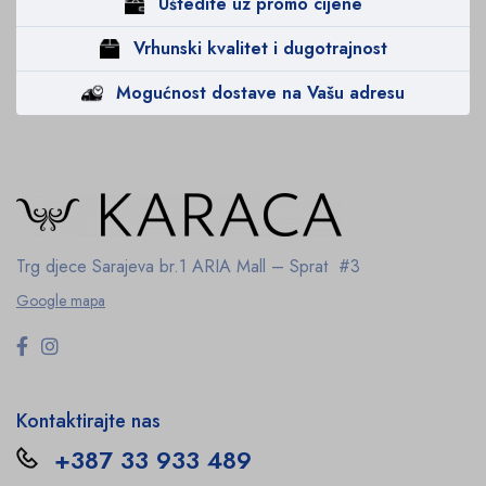
Uštedite uz promo cijene
Vrhunski kvalitet i dugotrajnost
Mogućnost dostave na Vašu adresu
Trg djece Sarajeva br.1
ARIA Mall – Sprat #3
Google mapa
Kontaktirajte nas
+387 33 933 489