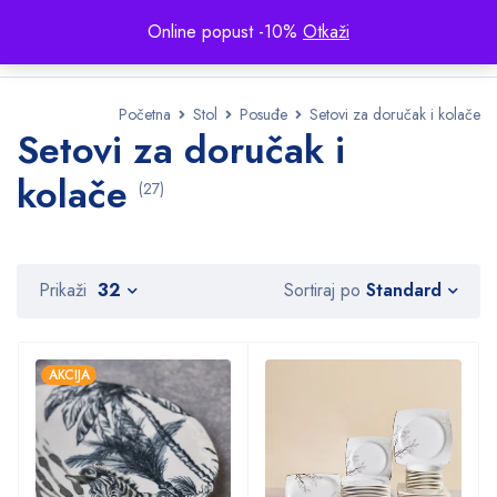
Online popust -10%
Otkaži
Početna
Stol
Posuđe
Setovi za doručak i kolače
Setovi za doručak i
kolače
(27)
Standard
Prikaži
32
Sortiraj po
AKCIJA