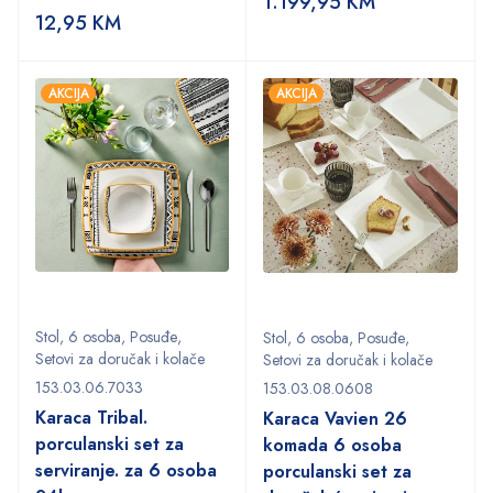
1.199,95
KM
12,95
KM
AKCIJA
AKCIJA
Stol
,
6 osoba
,
Posuđe
,
Stol
,
6 osoba
,
Posuđe
,
Setovi za doručak i kolače
Setovi za doručak i kolače
153.03.06.7033
153.03.08.0608
Karaca Tribal.
Karaca Vavien 26
porculanski set za
komada 6 osoba
serviranje. za 6 osoba
porculanski set za