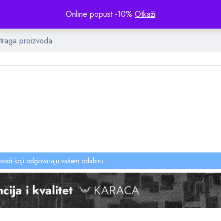
Online popust -10%
Otkaži
vodi koji odgovaraju vašem odabiru.