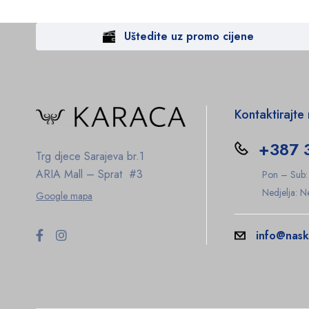
Uštedite uz promo cijene
Kontaktirajte
+387 
Trg djece Sarajeva br.1
ARIA Mall – Sprat #3
Pon – Sub
Nedjelja: 
Google mapa
info@nask