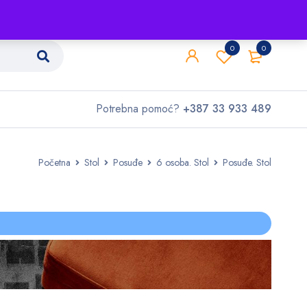
Shop
O nama
Kontakt
0
0
Potrebna pomoć?
+387 33 933 489
Početna
Stol
Posuđe
6 osoba. Stol
Posuđe. Stol