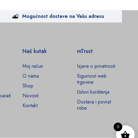
Mogućnost dostave na Vašu adresu
Naš kutak
mTrust
Moj račun
Izjava o privatnosti
O nama
Sigurnost web
trgovine
Shop
Uslovi korištenja
parati
Novosti
Dostava i povrat
Kontakt
robe
0