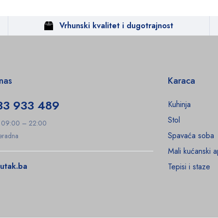
Vrhunski kvalitet i dugotrajnost
 nas
Karaca
33 933 489
Kuhinja
Stol
: 09:00 – 22:00
Spavaća soba
Neradna
Mali kućanski a
utak.ba
Tepisi i staze