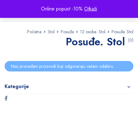
Online popust -10%
Otkaži
Početna
Stol
Posuđe
12 osoba. Stol
Posuđe. Stol
Posuđe. Stol
(0)
Nisu pronađeni proizvodi koji odgovaraju vašem odabiru.
Kategorije