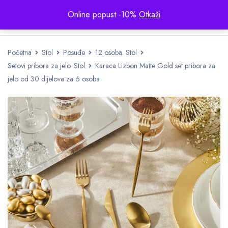
Online popust -10%
Otkaži
Početna
Stol
Posuđe
12 osoba. Stol
Setovi pribora za jelo. Stol
Karaca Lizbon Matte Gold set pribora za
jelo od 30 dijelova za 6 osoba