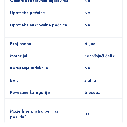
Opskrba rezervnim dijelovima
Ne
Upotreba pećnice
Ne
Upotreba mikrovalne pećnice
Ne
Broj osoba
6 ljudi
Materijal
nehrđajući čelik
Korištenje indukcije
Ne
Boja
zlatna
Povezane kategorije
6 osoba
Može li se prati u perilici
Da
posuđa?