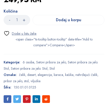
Količina
Dodaj u korpu
<span class="ts-tooltip button-tooltip" data-title="Add to
compare">Compare</span>
Kategorije:
6 osoba
,
Setovi pribora za jelo
,
Setovi pribora za jelo.
Stol
,
Setovi pribora za jelo. Stol
,
Stol
Oznake:
čelik
,
desert
,
elegancija
,
karaca
,
kašika
,
nehrđajući čelik
,
pribor za jelo
,
stol
,
viljuška
Šifra:
150.01.01.0125