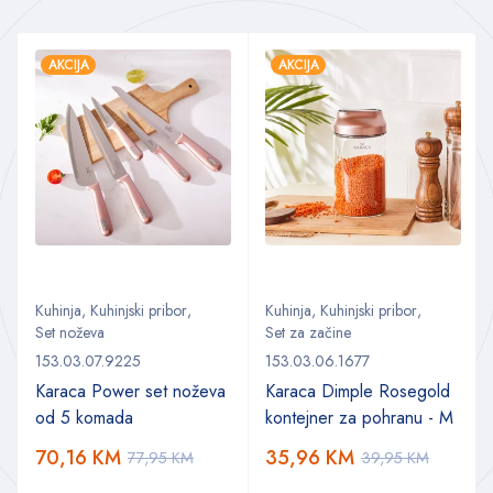
AKCIJA
AKCIJA
Kuhinja
,
Kuhinjski pribor
,
Kuhinja
,
Kuhinjski pribor
,
Set noževa
Set za začine
153.03.07.9225
153.03.06.1677
Karaca Power set noževa
Karaca Dimple Rosegold
od 5 komada
kontejner za pohranu - M
70,16
KM
35,96
KM
77,95
KM
39,95
KM