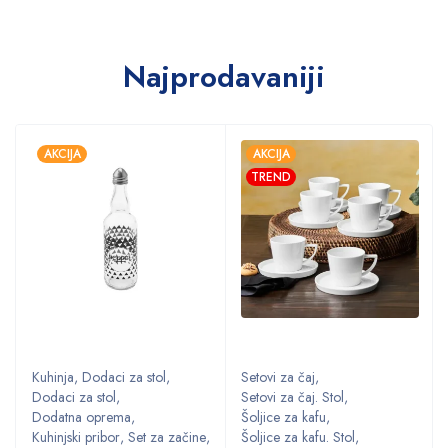
Najprodavaniji
AKCIJA
AKCIJA
TREND
Kuhinja
,
Dodaci za stol
,
Setovi za čaj
,
Dodaci za stol
,
Setovi za čaj. Stol
,
Dodatna oprema
,
Šoljice za kafu
,
,
Kuhinjski pribor
,
Set za začine
,
Šoljice za kafu. Stol
,