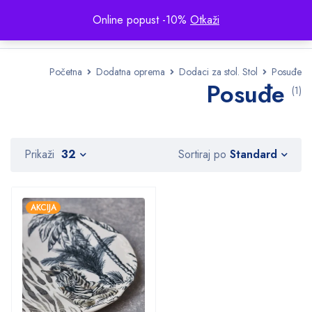
Online popust -10%
Otkaži
Početna
Dodatna oprema
Dodaci za stol. Stol
Posuđe
Posuđe
(1)
Standard
Prikaži
32
Sortiraj po
AKCIJA