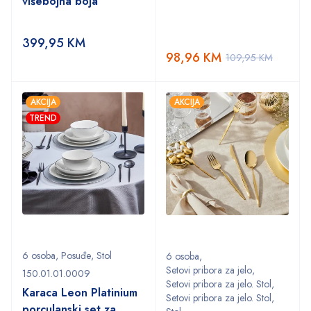
višebojna boja
399,95
KM
98,96
KM
109,95
KM
AKCIJA
AKCIJA
TREND
6 osoba
,
Posuđe
,
Stol
6 osoba
,
Setovi pribora za jelo
,
150.01.01.0009
Setovi pribora za jelo. Stol
,
Karaca Leon Platinium
Setovi pribora za jelo. Stol
,
porculanski set za