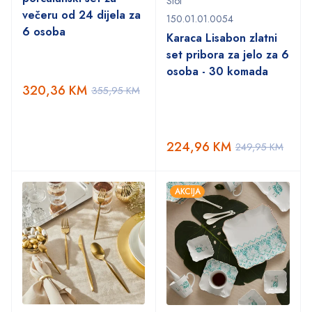
Stol
večeru od 24 dijela za
150.01.01.0054
6 osoba
Karaca Lisabon zlatni
set pribora za jelo za 6
osoba - 30 komada
320,36
KM
355,95
KM
224,96
KM
249,95
KM
AKCIJA