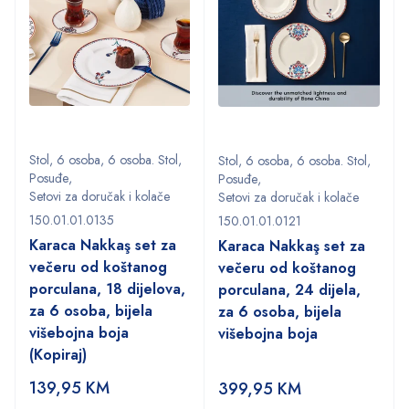
Stol
,
6 osoba
,
6 osoba. Stol
,
Stol
,
6 osoba
,
6 osoba. Stol
,
Posuđe
,
Posuđe
,
Setovi za doručak i kolače
Setovi za doručak i kolače
150.01.01.0135
150.01.01.0121
Karaca Nakkaş set za
Karaca Nakkaş set za
večeru od koštanog
večeru od koštanog
porculana, 18 dijelova,
porculana, 24 dijela,
za 6 osoba, bijela
za 6 osoba, bijela
višebojna boja
višebojna boja
(Kopiraj)
139,95
KM
399,95
KM