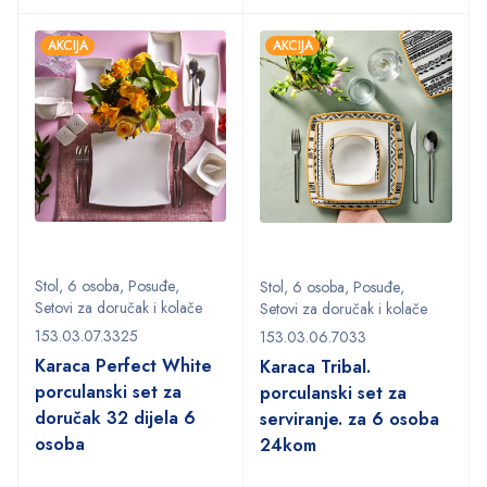
AKCIJA
AKCIJA
Stol
,
6 osoba
,
Posuđe
,
Stol
,
6 osoba
,
Posuđe
,
Setovi za doručak i kolače
Setovi za doručak i kolače
153.03.07.3325
153.03.06.7033
Karaca Perfect White
Karaca Tribal.
porculanski set za
porculanski set za
doručak 32 dijela 6
serviranje. za 6 osoba
osoba
24kom