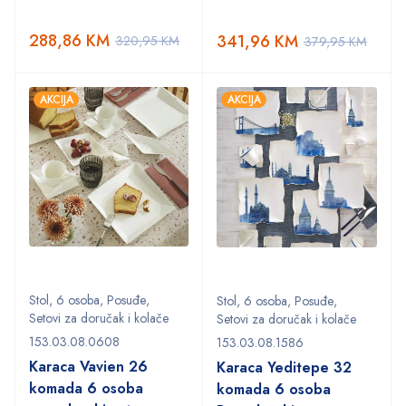
288,86
KM
341,96
KM
320,95
KM
379,95
KM
AKCIJA
AKCIJA
Stol
,
6 osoba
,
Posuđe
,
Stol
,
6 osoba
,
Posuđe
,
Setovi za doručak i kolače
Setovi za doručak i kolače
153.03.08.0608
153.03.08.1586
Karaca Vavien 26
Karaca Yeditepe 32
komada 6 osoba
komada 6 osoba