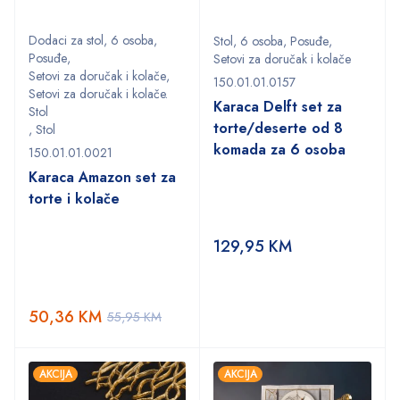
Dodaci za stol
,
6 osoba
,
Stol
,
6 osoba
,
Posuđe
,
Posuđe
,
Setovi za doručak i kolače
Setovi za doručak i kolače
,
150.01.01.0157
Setovi za doručak i kolače.
Karaca Delft set za
Stol
torte/deserte od 8
,
Stol
komada za 6 osoba
150.01.01.0021
Karaca Amazon set za
torte i kolače
129,95
KM
50,36
KM
55,95
KM
AKCIJA
AKCIJA