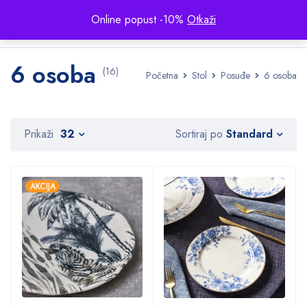
Online popust -10%
Otkaži
6 osoba
(16)
Početna
Stol
Posuđe
6 osoba
Standard
Prikaži
32
Sortiraj po
AKCIJA