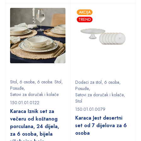
AKCIJA
TREND
Stol
,
6 osoba
,
6 osoba. Stol
,
Dodaci za stol
,
6 osoba
,
Posuđe
,
Posuđe
,
Setovi za doručak i kolače
Setovi za doručak i kolače
,
Stol
150.01.01.0122
150.01.01.0079
Karaca Iznik set za
Karaca Jest desertni
večeru od koštanog
set od 7 dijelova za 6
porculana, 24 dijela,
osoba
za 6 osoba, bijela