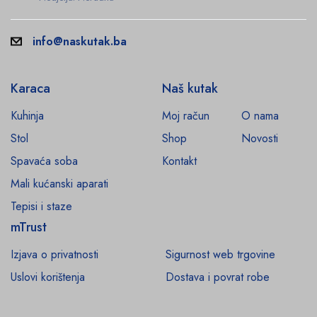
info@naskutak.ba
Karaca
Naš kutak
Kuhinja
Moj račun
O nama
Stol
Shop
Novosti
Spavaća soba
Kontakt
Mali kućanski aparati
Tepisi i staze
mTrust
Izjava o privatnosti
Sigurnost web trgovine
Uslovi korištenja
Dostava i povrat robe