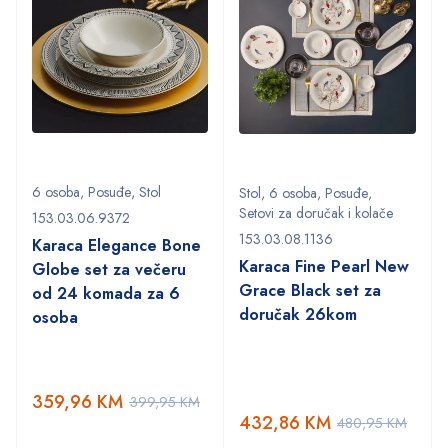
6 osoba
,
Posuđe
,
Stol
Stol
,
6 osoba
,
Posuđe
,
Setovi za doručak i kolače
153.03.06.9372
153.03.08.1136
Karaca Elegance Bone
Karaca Fine Pearl New
Globe set za večeru
Grace Black set za
od 24 komada za 6
doručak 26kom
osoba
359,96
KM
399,95
KM
432,86
KM
480,95
KM