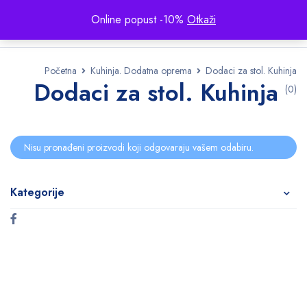
Online popust -10%
Otkaži
Početna
Kuhinja. Dodatna oprema
Dodaci za stol. Kuhinja
Dodaci za stol. Kuhinja
(0)
Nisu pronađeni proizvodi koji odgovaraju vašem odabiru.
Kategorije