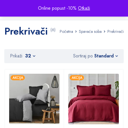
Online popust -10%
Otkaži
Prekrivači
(6)
Početna
Spavaća soba
Prekrivači
Standard
Prikaži
32
Sortiraj po
AKCIJA
AKCIJA