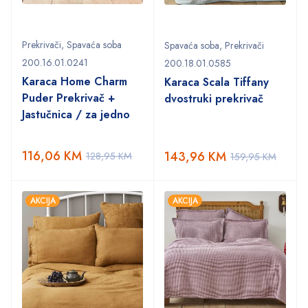
Prekrivači
,
Spavaća soba
Spavaća soba
,
Prekrivači
200.16.01.0241
200.18.01.0585
Karaca Home Charm
Karaca Scala Tiffany
Puder Prekrivač +
dvostruki prekrivač
Jastučnica / za jedno
116,06
KM
143,96
KM
128,95
KM
159,95
KM
AKCIJA
AKCIJA