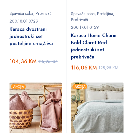
Spavaća soba
,
Prekrivači
Spavaća soba
,
Posteljina
,
Prekrivači
200.18.01.0729
200.17.01.0159
Karaca dvostrani
Karaca Home Charm
jednostruki set
Bold Claret Red
posteljine crna/siva
jednostruki set
prekrivača
104,36
KM
115,95
KM
116,06
KM
128,95
KM
AKCIJA
AKCIJA