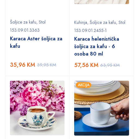
Šoljice za kafu
,
Stol
Kuhinja
,
Šoljice za kafu
,
Stol
153.09.01.3363
153.09.01.2455-1
Karaca Aster šoljica za
Karaca helenistička
kafu
šoljica za kafu - 6
osoba 80 ml
35,96
KM
57,56
KM
39,95
KM
63,95
KM
AKCIJA