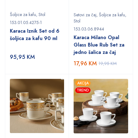
Šoljice za kafu
,
Stol
Setovi za čaj
,
Šoljice za kafu
,
Stol
153.01.05.4275-1
153.03.06.8944
Karaca Iznik Set od 6
Karaca Milano Opal
šoljica za kafu 90 ml
Glass Blue Rub Set za
jedno šalica za čaj
95,95
KM
17,96
KM
19,95
KM
AKCIJA
TREND