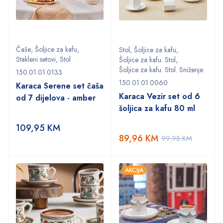
Čaše
,
Šoljice za kafu
,
Stol
,
Šoljice za kafu
,
Stakleni setovi
,
Stol
Šoljice za kafu. Stol
,
Šoljice za kafu. Stol. Sniženje
150.01.01.0133
150.01.01.0060
Karaca Serene set čaša
Karaca Vezir set od 6
od 7 dijelova - amber
šoljica za kafu 80 ml
109,95
KM
89,96
KM
99,95
KM
AKCIJA