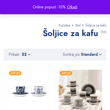
Online popust -10%
Otkaži
Početna
Stol
Šoljice za kafu
Šoljice za kafu
(10)
Standard
Prikaži
32
Sortiraj po
AKCIJA
AKCIJA