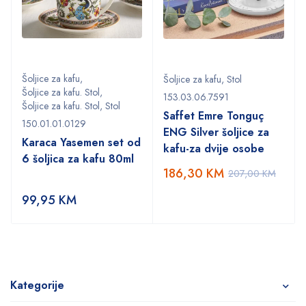
Šoljice za kafu
,
Šoljice za kafu
,
Stol
Šoljice za kafu. Stol
,
153.03.06.7591
Šoljice za kafu. Stol
,
Stol
Saffet Emre Tonguç
150.01.01.0129
ENG Silver šoljice za
Karaca Yasemen set od
kafu-za dvije osobe
6 šoljica za kafu 80ml
186,30
KM
207,00
KM
99,95
KM
Kategorije