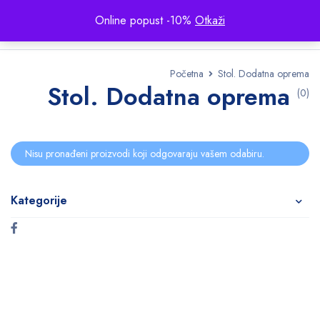
Online popust -10%
Otkaži
Početna
Stol. Dodatna oprema
Stol. Dodatna oprema
(0)
Nisu pronađeni proizvodi koji odgovaraju vašem odabiru.
Kategorije