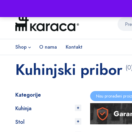
Shop
O nama
Kontakt
Kuhinjski pribor
(0
Kategorije
Nisu pronađeni proiz
Kuhinja
Stol