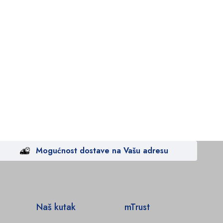
Mogućnost dostave na Vašu adresu
Naš kutak
mTrust