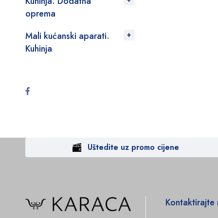
Kuhinja. Dodatna
oprema
Mali kućanski aparati.
Kuhinja
Uštedite uz promo cijene
Kontaktirajte