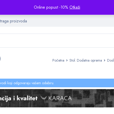
Online popust -10%
Otkaži
)
Početna
Stol. Dodatna oprema
Doda
vodi koji odgovaraju vašem odabiru.