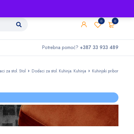
Shop
O nama
Kontakt
0
0
Potrebna pomoć?
+387 33 933 489
ci za stol. Stol
Dodaci za stol. Kuhinja. Kuhinja
Kuhinjski pribor